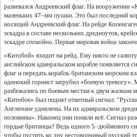
развевался Андреевский флаг. На вооружении «
маленьких 47–мм пушки. Это был последний кор
носящий Андреевский флаг. На рейде Копенгаге
эскадра в составе нескольких дредноутов, крей
эскадре спокойно. Первая мировая война законч
«Китобой» входит на рейд. Ему никто не салютуе
английском адмиральском корабле появляется с
флаг и передать корабль британским морским вл
одинокий горнист затрубил «боевую тревогу».
разбежались по боевым местам к двум жалким м
«Китобое» был поднят ответный сигнал: "Русски
Англичане удивлены. На их адмиральском дредн
половины». Наконец они поняли всё. Сигнал раз
гордые британцы? Ведь одного 5–дюймового сн
чтобы пустить ко дну несговорчивый русский т