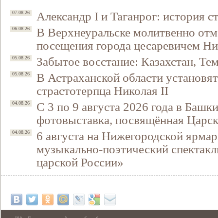
Александр I и Таганрог: история с
07.08.26
В Верхнеуральске молитвенно отм
06.08.26
посещения города цесаревичем Н
Забытое восстание: Казахстан, Тем
05.08.26
В Астраханской области установят
05.08.26
страстотерпца Николая II
С 3 по 9 августа 2026 года в Башк
04.08.26
фотовыставка, посвящённая Царск
6 августа на Нижегородской ярмар
04.08.26
музыкально-поэтический спектакл
царской России»