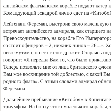
английском флагманском корабле подают катер к
Командующий эскадрой лично едет на «Китобо
Лейтенант Ферсман, выстроив свою маленькую 
встречает английского адмирала, как старшего н
Превосходительство, на корабле Его Император
состоит офицеров – 2, нижних чинов – 28...». Х
невозмутимо, но его голос дрожит. Стараясь по
говорит: «Я передал Вам то, что было приказано
Свидетельство
Теперь позвольте мне от лица британского флота
Вам моё восхищение той доблестью, с какой Вы
родного флага». С этими словами адмирал обнял
Ферсмана.
Дальнейшее пребывание «Китобоя» в Копенгаг
триумфом. На борту этого маленького корабля, 