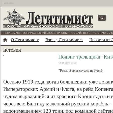
Бесплатно
16+
ЛЕГИТИМИСТ - МОНАРХИЧЕСКИЙ ВЗГЛЯД НА СОБЫТИЯ. САЙТ ВЕДЁТ ИСТОРИЮ С 200
О Легитимисте
Взгляд Легитимиста
Новости от 
Подвиг тральщика "Кит
12.04.2021 15:00
"Русский флаг спущен не будет!»
Осенью 1919 года, когда большевики уже докан
Императорских Армий и Флота, на рейд Копенг
чудом вырвавшийся из красного Кронштадта и 
через всю Балтику маленький русский корабль 
водоизмещением 120 тонн, под командой лейтен