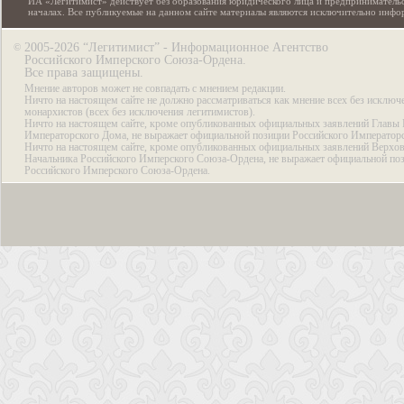
ИА «Легитимист» действует без образования юридического лица и предпринимательс
началах. Все публикуемые на данном сайте материалы являются исключительно инф
2005-2026 “Легитимист” - Информационное Агентство
©
Российского Имперского Союза-Ордена.
Все права защищены.
Мнение авторов может не совпадать с мнением редакции.
Ничто на настоящем сайте не должно рассматриваться как мнение всех без исключ
монархистов (всех без исключения легитимистов).
Ничто на настоящем сайте, кроме опубликованных официальных заявлений Главы 
Императорского Дома, не выражает официальной позиции Российского Император
Ничто на настоящем сайте, кроме опубликованных официальных заявлений Верхов
Начальника Российского Имперского Союза-Ордена, не выражает официальной по
Российского Имперского Союза-Ордена.