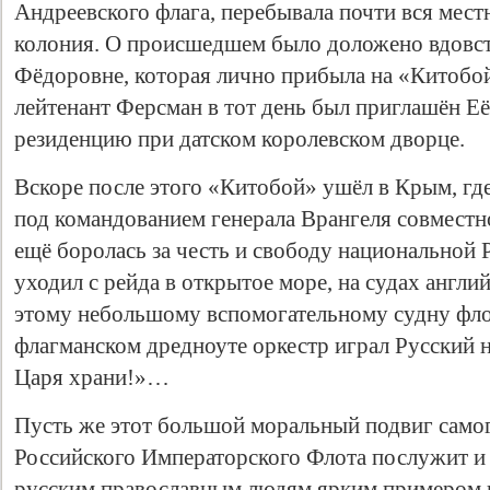
Андреевского флага, перебывала почти вся мест
колония. О происшедшем было доложено вдов
Фёдоровне, которая лично прибыла на «Китобой
лейтенант Ферсман в тот день был приглашён Её
резиденцию при датском королевском дворце.
Вскоре после этого «Китобой» ушёл в Крым, гд
под командованием генерала Врангеля совместн
ещё боролась за честь и свободу национальной 
уходил с рейда в открытое море, на судах англи
этому небольшому вспомогательному судну фло
флагманском дредноуте оркестр играл Русский 
Царя храни!»…
Пусть же этот большой моральный подвиг самог
Российского Императорского Флота послужит и 
русским православным людям ярким примером в