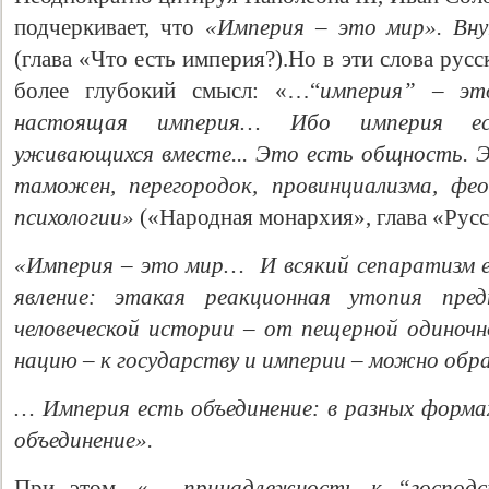
подчеркивает, что
«Империя – это мир». Вну
(глава «Что есть империя?).Но в эти слова рус
более глубокий смысл: «…“
империя” – эт
настоящая империя… Ибо империя ес
уживающихся вместе... Это есть общность. 
таможен, перегородок, провинциализма, фе
психологии»
(«Народная монархия», глава «Рус
«Империя – это мир… И всякий сепаратизм е
явление: этакая реакционная утопия пре
человеческой истории – от пещерной одиночно
нацию – к государству и империи – можно обр
… Империя есть объединение: в разных формах
объединение».
При этом, «
… принадлежность к “господс