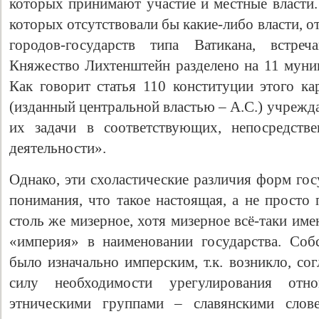
которых принимают участие и местные власти.
которых отсутствовали бы какие-либо власти, о
городов-государств типа Ватикана, встре
Княжество Лихтенштейн разделено на 11 муни
Как говорит статья 110 конституции этого ка
(изданный центральной властью – А.С.) учрежд
их задачи в соответствующих, непосредств
деятельности».
Свидетельство
Однако, эти схоластические различия форм гос
понимания, что такое настоящая, а не просто
столь же мизерное, хотя мизерное всё-таки имею
«империя» в наименовании государства. Собс
было изначально имперским, т.к. возникло, со
силу необходимости урегулирования от
этническими группами – славянскими слов