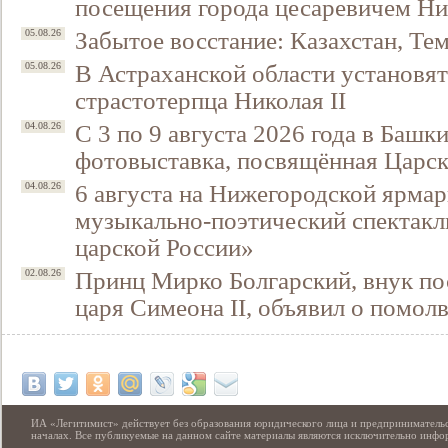
посещения города цесаревичем Н
Забытое восстание: Казахстан, Тем
05.08.26
В Астраханской области установят
05.08.26
страстотерпца Николая II
С 3 по 9 августа 2026 года в Башк
04.08.26
фотовыставка, посвящённая Царск
6 августа на Нижегородской ярмар
04.08.26
музыкально-поэтический спектакл
царской России»
Принц Мирко Болгарский, внук по
02.08.26
царя Симеона II, объявил о помол
ИА «Легитимист» действует без образования юридического лица и предпринимательс
началах. Все публикуемые на данном сайте материалы являются исключительно инф