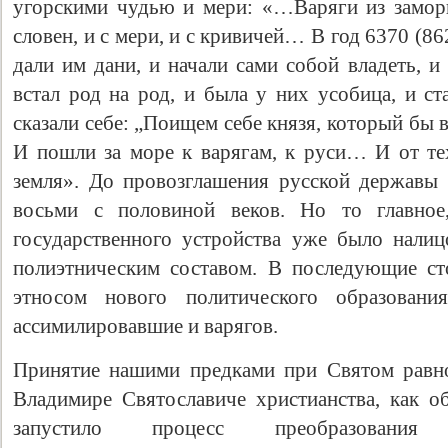
угорскими чудью и мери: «…Варяги из заморь
словен, и с мери, и с кривичей… В год 6370 (862
дали им дани, и начали сами собой владеть, и
встал род на род, и была у них усобица, и ст
сказали себе: „Поищем себе князя, который бы в
И пошли за море к варягам, к руси… И от тех
земля». До провозглашения русской державы
восьми с половиной веков. Но то главно
государственного устройства уже было налиц
полиэтническим составом. В последующие ст
этносом нового политического образования
ассимилировавшие и варягов.
Принятие нашими предками при Святом равн
Владимире Святославиче христианства, как о
запустило процесс преобразован