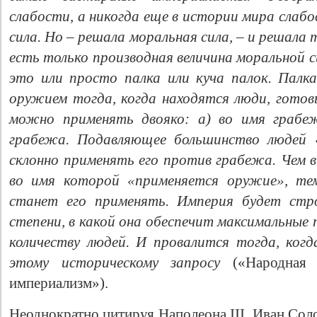
слабости, а никогда еще в истории мира слабо
сила. Но – решала моральная сила, – и решала
есть только производная величина моральной с
это или просто палка или куча палок. Палк
оружием тогда, когда находятся люди, гото
можно применять двояко: а) во имя граб
грабежа. Подавляющее большинство людей 
склонно применять его против грабежа. Чем 
во имя которой «применяется оружие», тем
станет его применять. Империя будет ст
степени, в какой она обеспечит максимальные
количеству людей. И провалится тогда, ког
этому историческому запросу
(«Народная
империализм»).
Неоднократно цитируя Наполеона III, Иван Со