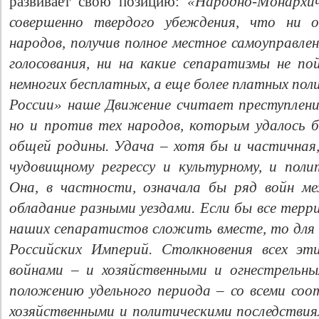
развивает свою позицию:
«Народно-Монархич
совершенно твердого убеждения, что ни 
народов, получив полное местное самоуправлен
голосования, ни на какие сепаратизмы не по
немногих бесплатных, а еще более платных пол
России» наше Движение считает преступлени
но и против тех народов, которым удалось 
общей родины. Удача – хотя бы и частичная
чудовищному регрессу и культурному, и полит
Она, в частности, означала бы ряд войн м
обладание разными уездами. Если бы все терр
наших сепаратистов сложить вместе, то для в
Российских Империй. Столкновения всех эт
войнами – и хозяйственными и огнестрельны
положению удельного периода – со всеми со
хозяйственными и политическими последствиям