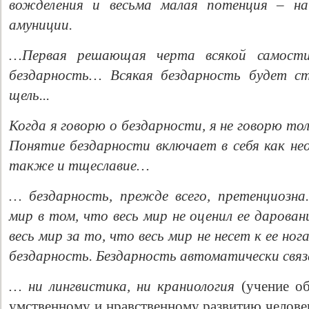
вожделения и весьма малая потенция – н
амуниции.
…Первая решающая черта всякой самост
бездарность… Всякая бездарность будет с
щель...
Когда я говорю о бездарности, я не говорю т
Понятие бездарности включает в себя как н
также и тщеславие…
… бездарность, прежде всего, претенциозна
мир в том, что весь мир не оценил ее дарова
весь мир за то, что весь мир не несет к ее но
бездарность. Бездарность автоматически связ
… ни лингвистика, ни краниология
(учение об
умственному и нравственному развитию челове