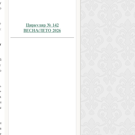
у
о
е
Циркуляр № 142
:
ВЕСНА/ЛЕТО 2026
т
й
у
о
ь
»
х
и
ы
и
а
е