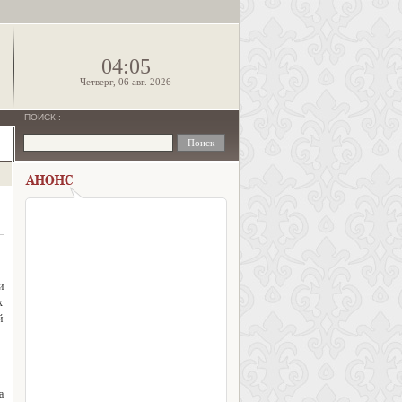
!
04:05
Четверг, 06 авг. 2026
ПОИСК
:
и
х
й
а