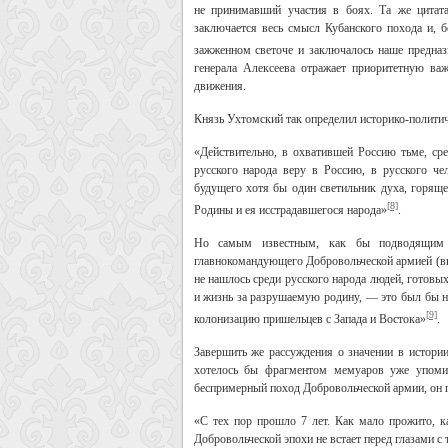
не принимавший участия в боях. Та же цитат
заключается весь смысл Кубанского похода и, б
зажженном светоче и заключалось наше предназ
генерала Алексеева отражает приоритетную ва
движения.
Князь Ухтомский так определил историко-политич
«Действительно, в охватившей Россию тьме, ср
русского народа веру в Россию, в русского че
будущего хотя бы один светильник духа, горяще
[8]
Родины и ея исстрадавшегося народа»
.
Но самым известным, как бы подводящим ит
главнокомандующего Добровольческой армией (вп
не нашлось среди русского народа людей, готовы
и жизнь за разрушаемую родину, — это был бы не
[9]
колонизацию пришельцев с Запада и Востока»
.
Завершить же рассуждения о значении в истории
хотелось бы фрагментом мемуаров уже упомин
беспримерный поход Добровольческой армии, он п
«С тех пор прошло 7 лет. Как мало прожито, 
Добровольческой эпохи не встает перед глазами с 