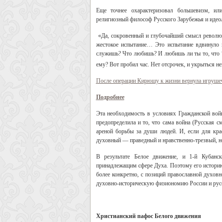
Еще точнее охарактеризовал большевизм, ил
религиозный философ Русского Зарубежья и идео
«Да, сокровенный и глубочайший смысл революци
жестокое испытание… Это испытание вдвинуло
служишь? Что любишь? И любишь ли ты то, что “л
ему? Вот пробил час. Нет отсрочек, и укрыться не
После операции Кирюшу к жизни вернула игрушеч
Подробнее
Эта необходимость в условиях Гражданской вой
предопределила и то, что сама война (Русская см
ареной борьбы за души людей. И, если для кр
духовный — праведный и нравственно-трезвый, н
В результате Белое движение, и 1-й Кубанск
принадлежащим сфере Духа. Поэтому его историю, 
более конкретно, с позиций православной духовн
духовно-историческую физиономию России и русс
Христианский пафос Белого движения