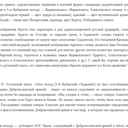
л зримое, художественное отражение в военной форме, специально разработанной дл
ие в 1-м Кубанском походе — Корниловского, Марковского, Алексеевского полков, и 
преобладали черный — цвет траура (и покаяния), красный — цвет мученической крови
белый — также цвет Воскресения, надежды, цвет Христа, Победившего смерть.
зображения Креста (что характерно и для дореволюционной русской традиции), стал
страданиях Христа на Голгофе за людские грехи, и Адамовой головы (черепа с
смертие, освобождение от смерти через искупление Спасителем, Его бесценной Кровью
е известной наградой, включавшей изображение тернового венца, является Знак Отличи
 именно его внешний вид стал основой для многих других (почти полностью повторен 
ирский поход, отразился в полковых знаках Корниловского Ударного, Алексеевског
ского и Алексеевского артиллерийских дивизионов и др.). С какой бы стороны мы н
 его духовный смысл, его символика наилучшим образом выражают все Белое движение!
П. Ухтомский писал: «Этот поход [1-й Кубанский «Ледяной»] не был естественны
ованы Добровольческой армией… скорее он явился следствием их невыполнимости 
д почти без надежды на возвращение: «Мы уходим в степи, — писал генерал Алексее
я, только если будет милость Божия. Но нужно зажечь светоч, чтобы была хоть одн
 Последними словами генерал Алексеев дал вполне точное исчерпывающее определени
го факта возникновения Добровольческой армии в том виде, в котором она зародилась н
ь похода — публицист Н.Н. Львов, следовавший с Добровольческой армией в обозе, н