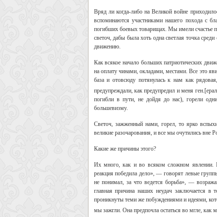
Вряд ли когда-либо на Великой войне приходило
вспоминаются участниками нашего похода с бл
погибших боевых товарищах. Мы имели счастье пр
светоч, дабы была хоть одна светлая точка сред
движению.
Как всякое начало больших патриотических движе
на оплату чинами, окладами, местами. Все это яв
база и отовсюду потянулась к нам как рядовая
предупреждали, как предупредил и меня ген.[ерал
погибли в пути, не дойдя до нас), горели од
большевизму.
Светоч, зажженный нами, горел, то ярко вспыхи
великие разочарования, и все мы очутились вне Р
Какие же причины этого?
Их много, как и во всяком сложном явлении. 
реакция победила дело», — говорят левые групп
не понимал, за что ведется борьба», — возража
главная причина наших неудач заключается в 
проникнуты теми же побуждениями и идеями, котор
мы зажгли. Она предпочла остаться во мгле, как м