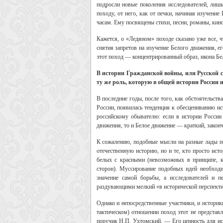
подросли новые поколения исследователей, ли
походу, от него, как от печки, начиная изучени
часам. Ему посвящены стихи, песни, романы, ки
Кажется, о «Ледяном» походе сказано уже все, ч
снятия запретов на изучение Белого движения, е
этот поход — концентрированный образ, икона Бе
В истории Гражданской войны, или Русской с
ту же роль, которую в общей истории России и
В последние годы, после того, как обстоятельств
России, появилась тенденция к обесцениванию и
российскому обывателю: если в истории России
движения, то и Белое движение — краткий, зако
К сожалению, подобные мысли на разные лады по
отечественную историю, но и те, кто просто ис
белых с красными (невозможных в принципе, к
сторон). Муссирование подобных идей необходи
значение самой борьбы, а исследователей и 
раздувающими мелкий «в исторической перспекти
Однако и непосредственные участники, и историки
тактическом) отношении поход этот не представ
поручик Н.П. Ухтомский. — Его ценность для ис