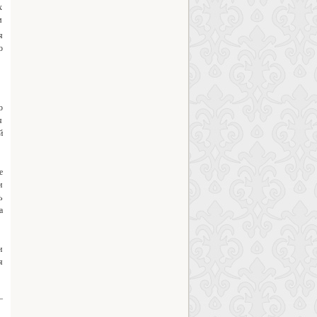
х
м
я
о
о
я
й
е
и
ь
а
и
я
—