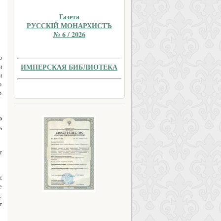
Газета
РУССКIЙ МОНАРХИСТЪ
№ 6 / 2026
о
ИМПЕРСКАЯ БИБЛИОТЕКА
и
и
о
ю
о
,
т
с
е
,
т