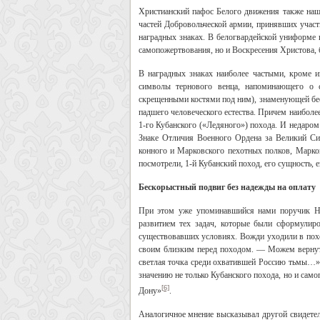
Христианский пафос Белого движения также наше
частей Добровольческой армии, принявших участ
наградных знаках. В белогвардейской униформе 
самопожертвования, но и Воскресения Христова, 
В наградных знаках наиболее частыми, кроме и
символы тернового венца, напоминающего о 
скрещенными костями под ним), знаменующей бес
падшего человеческого естества. Причем наиболе
1-го Кубанского («Ледяного») похода. И недаром
Знаке Отличия Военного Ордена за Великий Сиб
конного и Марковского пехотных полков, Марков
посмотрели, 1-й Кубанский поход, его сущность,
Бескорыстный подвиг без надежды на оплату
При этом уже упоминавшийся нами поручик Н.
развитием тех задач, которые были сформулир
существовавших условиях. Вожди уходили в похо
своим близким перед походом. — Можем вернутьс
светлая точка среди охватившей Россию тьмы…»
значению не только Кубанского похода, но и само
[6]
Дону»
.
Аналогичное мнение высказывал другой свидетел