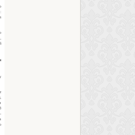
о
:
л
о
,
й
м
у
е
,
л
3
-
а
о