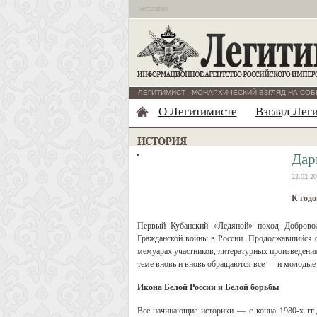
Бесплатно
ЛЕГИТИМИСТ - МОНАРХИЧЕСКИЙ ВЗГЛЯД НА СОБ
О Легитимисте
Взгляд Лег
Дар
22.02.20
К годо
Первый Кубанский «Ледяной» поход Добровол
Гражданской войны в России. Продолжавшийся с 
мемуарах участников, литературных произведения
теме вновь и вновь обращаются все — и молодые 
Икона Белой России и Белой борьбы
Все начинающие историки — с конца 1980-х гг.,