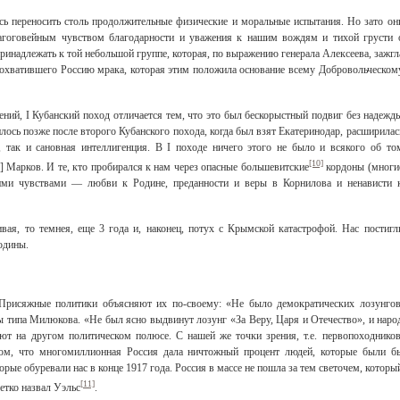
сь переносить столь продолжительные физические и моральные испытания. Но зато он
агоговейным чувством благодарности и уважения к нашим вождям и тихой грусти 
инадлежать к той небольшой группе, которая, по выражению генерала Алексеева, зажгл
и охватившего Россию мрака, которая этим положила основание всему Добровольческом
ний, I Кубанский поход отличается тем, что это был бескорыстный подвиг без надежд
илось позже после второго Кубанского похода, когда был взят Екатеринодар, расширилас
, так и сановная интеллигенция. В I походе ничего этого не было и всякого об то
[10]
] Марков. И те, кто пробирался к нам через опасные большевитские
кордоны (многи
ними чувствами — любви к Родине, преданности и веры в Корнилова и ненависти 
вая, то темнея, еще 3 года и, наконец, потух с Крымской катастрофой. Нас постигл
одины.
Присяжные политики объясняют их по-своему: «Не было демократических лозунгов
ы типа Милюкова. «Не был ясно выдвинут лозунг «За Веру, Царя и Отечество», и наро
ют на другом политическом полюсе. С нашей же точки зрения, т.е. первопоходников
том, что многомиллионная Россия дала ничтожный процент людей, которые были б
ые обуревали нас в конце 1917 года. Россия в массе не пошла за тем светочем, которы
[11]
етко назвал Уэльс
.