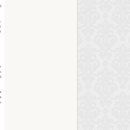
й
,
у
ы
м
о
й
ь
а
о