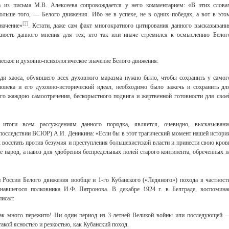
а из письма М.В. Алексеева сопровождается у него комментарием: «В этих слова
ольше того, — Белого движения. Ибо не в успехе, не в одних победах, а вот в это
[7]
начение»
. Кстати, даже сам факт многократного цитирования данного высказывани
жность данного мнения для тех, кто так или иначе стремился к осмыслению Белог
еское и духовно-психологическое значение Белого движения:
еди хаоса, обуявшего всех духовного маразма нужно было, чтобы сохранить у самог
ловека и его духовно-исторический идеал, необходимо было зажечь и сохранить дл
го жаждою самоотречения, бескорыстного подвига и жертвенной готовности для свое
оги всем рассуждениям данного порядка, является, очевидно, высказывани
оследствии ВСЮР) А.И. Деникина: «Если бы в этот трагический момент нашей истори
х восстать против безумия и преступления большевистской власти и принести свою кров
 народ, а навоз для удобрения беспредельных полей старого континента, обреченных н
 России Белого движения вообще и 1-го Кубанского («Ледяного») похода в частност
авшегося полковника И.Ф. Патронова. В декабре 1924 г. в Белграде, воспомина
исал:
как много пережито! Ни один период из 3-летней Великой войны или последующей 
такой ясностью и резкостью, как Кубанский поход.