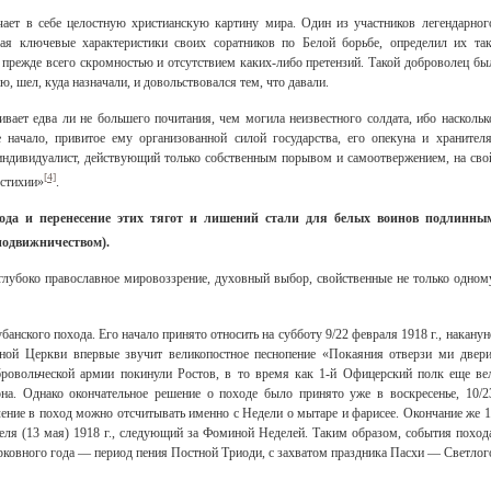
ает в себе целостную христианскую картину мира. Один из участников легендарног
ая ключевые характеристики своих соратников по Белой борьбе, определил их так
прежде всего скромностью и отсутствием каких-либо претензий. Такой доброволец бы
, шел, куда назначали, и довольствовался тем, что давали.
вает едва ли не большего почитания, чем могила неизвестного солдата, ибо наскольк
начало, привитое ему организованной силой государства, его опекуна и хранителя
индивидуалист, действующий только собственным порывом и самоотвержением, на сво
[4]
 стихии»
.
ода и перенесение этих тягот и лишений стали для белых воинов подлинны
подвижничеством).
глубоко православное мировоззрение, духовный выбор, свойственные не только одном
анского похода. Его начало принято относить на субботу 9/22 февраля 1918 г., наканун
вной Церкви впервые звучит великопостное песнопение «Покаяния отверзи ми двери
овольческой армии покинули Ростов, в то время как 1-й Офицерский полк еще ве
на. Однако окончательное решение о походе было принято уже в воскресенье, 10/2
ение в поход можно отсчитывать именно с Недели о мытаре и фарисее. Окончание же 1
реля (13 мая) 1918 г., следующий за Фоминой Неделей. Таким образом, события поход
ковного года — период пения Постной Триоди, с захватом праздника Пасхи — Светлог