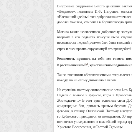
Внутреннее содержание Белого движения заключ
«Ледяного», полковник И.Ф. Патронов, описыв
«Настоящий идейный тип добровольца отличался 
доволен уже тем, что попал в Корниловскую армию
Могила такого неизвестного добровольца заслужи
второму в его подвигах присуще было стадное 
насколько же первый должен был быть высокий 
страх и риск против окружающей его враждебной
Решимость принять на себя все тяготы пох
[5]
Крестоношением
, христианским подвигом (
Так за внешними обстоятельствами открывается 
походу, но и Белому движению в целом.
Не случайны поэтому символические вехи 1-го Куб
Недели о мытаре и фарисее, когда в Правосла
Жизнодавче…» В этот день основные силы Добр
арьергардные бои, двигаясь правым берегом До
февраля, в станице Ольгинской. Поэтому выступл
го Кубанского приходится на понедельник 30 ап
полностью укладываются в важнейший период цер
Христова Воскресения, и Светлой Седмицы.