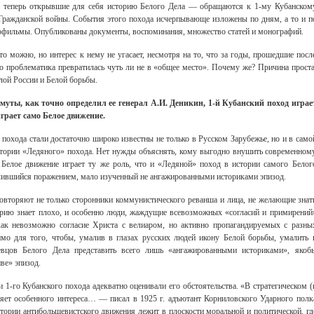
шь теперь открывшие для себя историю Белого Дела — обращаются к 1-му Кубанском
е Гражданской войны. События этого похода исчерпывающе изложены по дням, а то и п
нофильмы. Опубликованы документы, воспоминания, множество статей и монографий.
то можно, но интерес к нему не угасает, несмотря на то, что за годы, прошедшие посл
го проблематика превратилась чуть ли не в «общее место». Почему же? Причина проста
лой России и Белой борьбы.
муты, как точно определил ее генерал А.И. Деникин, 1-й Кубанский поход играе
грает само Белое движение.
а похода стали достаточно широко известны не только в Русском Зарубежье, но и в само
стории «Ледяного» похода. Нет нужды объяснять, кому выгодно внушить современном
 Белое движение играет ту же роль, что и «Ледяной» поход в истории самого Белог
нчившийся поражением, мало изученный не ангажированными историками эпизод.
вторяют не только сторонники коммунистического реванша и лица, не желающие знат
торию знает плохо, и особенно люди, жаждущие всевозможных «согласий и примирений
ак невозможно согласие Христа с велиаром, но активно пропагандируемых с разны
мо для того, чтобы, умалив в глазах русских людей икону Белой борьбы, умалить 
певцов Белого Дела представить всего лишь «ангажированными историками», якоб
ве» эпизод.
 1-го Кубанского похода адекватно оценивали его обстоятельства. «В стратегическом (
ляет особенного интереса… — писал в 1925 г. адъютант Корниловского Ударного полк
тории антибольшевистского движения лежит в плоскости моральной и политической, гд