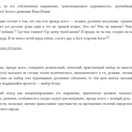
и, по его собственному выражению, «революционную одержимость», крупнейши
лог Белого движения Иван Ильин:
и состоит в том, что она есть прежде всего — великое духовное искушение; суровое
 во все русские души один и тот же прямой вопрос: Кто ты? Чем ты живешь? Чем
юбишь”? Где твое главное? Где центр твоей жизни? И предан ли ты ему, и верен ли т
[3]
куда. И не много путей перед тобою, а всего два: к Богу и против Бога»
.
ная обезьянка
ны, прежде всего, совершить религиозный, этический, нравственный выбор во много
ута) оказалась не столько полем политического, экономического и т.п. делания, скольк
асных их выбор стал чудовищным духовным соблазном, то тем ярче явился высоки
е поддавшийся прелести — выбор белых.
ий поход как концентрированное его выражение, практически целиком оказалос
развитие, особенности и плоды следует рассматривать, прежде всего, с позиций духа, 
ости, поскольку именно православное христианство на протяжении столетий определял
кого народа.