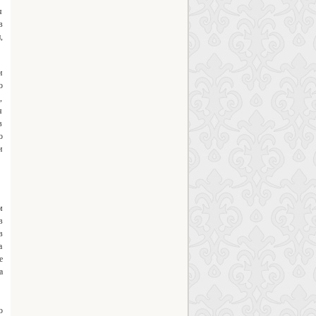
я
в
,
и
о
,
я
в
о
и
м
в
в
а
е
а
о