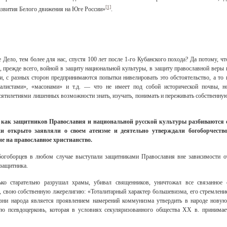
[1]
азвития Белого движения на Юге России»
.
Дело, тем более для нас, спустя 100 лет после 1-го Кубанского похода? Да потому, чт
 прежде всего, войной в защиту национальной культуры, в защиту православной веры 
и, с разных сторон предпринимаются попытки нивелировать это обстоятельство, а то 
ралистами», «масонами» и т.д. — что не имеет под собой исторической почвы, н
сятилетиями лишенных возможности знать, изучать, понимать и переживать собственну
е как защитников Православия и национальной русской культуры разбиваются 
Свидетельство
 открыто заявляли о своем атеизме и деятельно утверждали богоборчество
ие на православное христианство.
 богоборцев в любом случае выступали защитниками Православия вне зависимости о
 защитника.
ко старательно разрушал храмы, убивал священников, уничтожал все связанное 
ю, свою собственную лжерелигию: «Тоталитарный характер большевизма, его стремлени
изни народа является проявлением намерений коммунизма утвердить в народе новую
ую псевдоцерковь, которая в условиях секуляризованного общества XX в. принимае