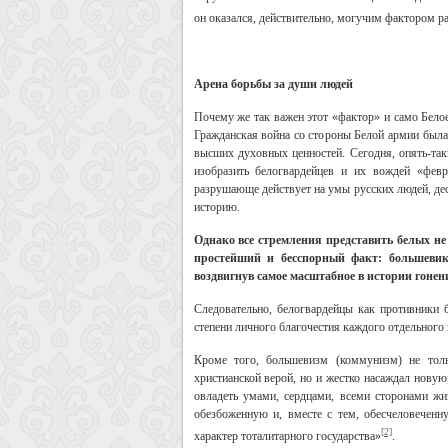
он оказался, действительно, могучим фактором р
Арена борьбы за души людей
Почему же так важен этот «фактор» и само Белое 
Гражданская война со стороны Белой армии была,
высших духовных ценностей. Сегодня, опять-так
изобразить белогвардейцев и их вождей «фев
разрушающе действует на умы русских людей, де
историю.
Однако все стремления представить белых н
простейший и бесспорный факт: большевики
воздвигнув самое масштабное в истории гонен
Следовательно, белогвардейцы как противники
степени личного благочестия каждого отдельного
Кроме того, большевизм (коммунизм) не толь
христианской верой, но и жестко насаждал нову
овладеть умами, сердцами, всеми сторонами ж
обезбоженную и, вместе с тем, обесчеловеченн
[2]
характер тоталитарного государства»
.