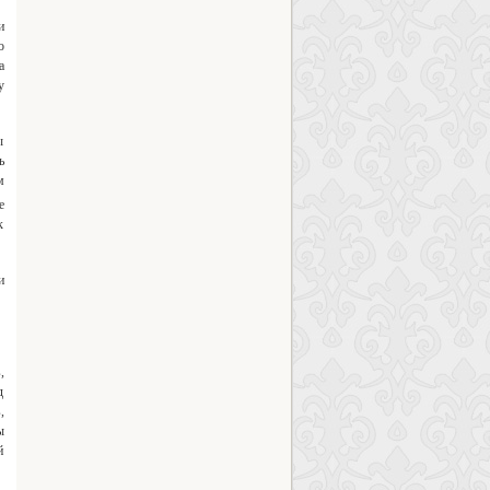
и
о
а
у
ы
ь
м
е
к
и
,
д
,
ы
й