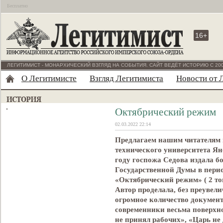
Бесплатно
16+
ЛЕГИТИМИСТ - МОНАРХИЧЕСКИЙ ВЗГЛЯД НА СОБЫТИЯ. САЙТ ВЕДЁТ ИСТОРИЮ С 200
О Легитимисте
Взгляд Легитимиста
Новости от 
Октябрический режим
02.03.2022 22:14
Предлагаем нашим читателям 
технического университета Ян
году госпожа Седова издала б
Государственной Думы в перио
«Октябрический режим» ( 2 том
Автор проделала, без преувел
огромное количество документ
современники весьма поверхно
не принял рабочих», «Царь не