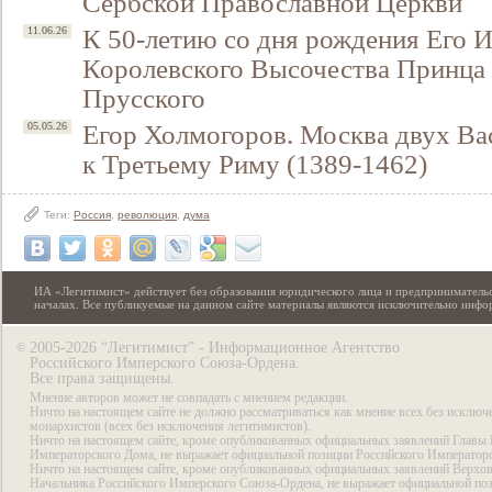
Сербской Православной Церкви
К 50-летию со дня рождения Его 
11.06.26
Королевского Высочества Принца
Прусского
Егор Холмогоров. Москва двух Ва
05.05.26
к Третьему Риму (1389-1462)
Теги:
Россия
,
революция
,
дума
ИА «Легитимист» действует без образования юридического лица и предпринимательс
началах. Все публикуемые на данном сайте материалы являются исключительно инф
2005-2026 “Легитимист” - Информационное Агентство
©
Российского Имперского Союза-Ордена.
Все права защищены.
Мнение авторов может не совпадать с мнением редакции.
Ничто на настоящем сайте не должно рассматриваться как мнение всех без исключ
монархистов (всех без исключения легитимистов).
Ничто на настоящем сайте, кроме опубликованных официальных заявлений Главы 
Императорского Дома, не выражает официальной позиции Российского Император
Ничто на настоящем сайте, кроме опубликованных официальных заявлений Верхов
Начальника Российского Имперского Союза-Ордена, не выражает официальной по