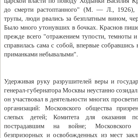
царской власти по поводу Ходынки Василия Кр
до смерти растоптанного" (М. — Л., 1926),
трупы, люди рвались за безплатным вином, чер
Было много утонувших в бочках. Краснов пише
прежде всего "отражением тупости, темноты и 
справилась сама с собой, впервые собравшись 
приманками небывалыми".
Удерживая руку разрушителей веры и государ
генерал-губернатора Москвы неустанно созидал
он участвовал в деятельности многих просвети
организаций: Московского общества призре
слепых детей; Комитета для оказания п
пострадавшим на войне; Московского о
безпризорных и освобожденных из мест закл