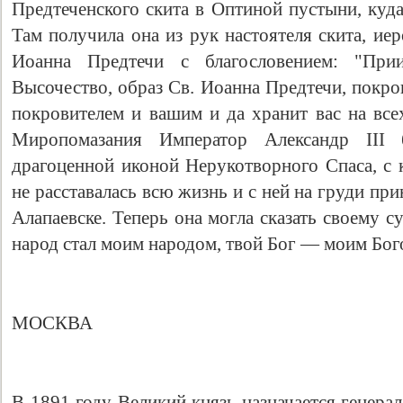
Предтеченского скита в Оптиной пустыни, куд
Там получила она из рук настоятеля скита, ие
Иоанна Предтечи с благословением: "При
Высочество, образ Св. Иоанна Предтечи, покров
покровителем и вашим и да хранит вас на все
Миропомазания Император Александр III 
драгоценной иконой Нерукотворного Спаса, с 
не расставалась всю жизнь и с ней на груди п
Алапаевске. Теперь она могла сказать своему 
народ стал моим народом, твой Бог — моим Бого
МОСКВА
В 1891 году Великий князь назначается генер