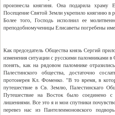
произнесла княгиня. Она подарила храму Е
Посещение Святой Земли укрепило княгиню в р
Более того, Господь исполнил ее молитвен
преподобномученицы Елисаветы погребены име
Как председатель Общества князь Сергий прил
изменения ситуации с русскими паломниками в 
понять, как на рядовом паломнике отразились
Палестинского общества, достаточно сосла
протоиерея Кл. Фоменко. "В то время, в кото
путeшecтвиe в Св. Землю, Палестинскаго Об
Путешествие на Восток было соединено с
лишениями. Все это я и мои спутники почувство
перевез нас из Пантелеимоновского подворь