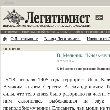
Бесплатно
16+
ЛЕГИТИМИСТ - МОНАРХИЧЕСКИЙ ВЗГЛЯД НА СОБЫТИЯ. САЙТ ВЕДЁТ ИСТОРИЮ С 200
О Легитимисте
Взгляд Легитимиста
Новости от 
В. Мельник. "Князь-муч
11.05.2022 12:44
К 165-летию со дня рождения Великог
5/18 февраля 1905 года террорист Иван Кал
Великим князем Сергеем Александровичем Р
силы, что тело князя было разорвано на части. 
ним склонилась выбежавшая на звук
преподобномученица Елисавета, чьи мощи не та