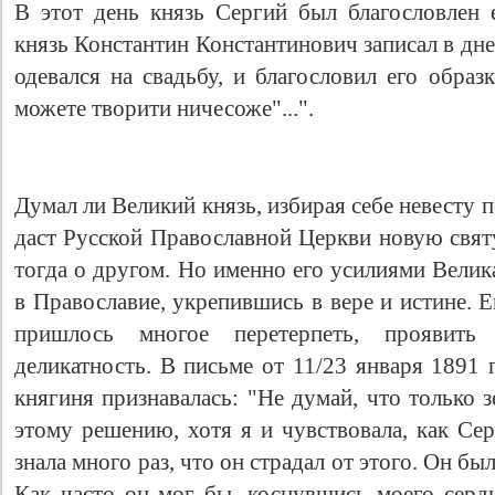
В этот день князь Сергий был благословлен
князь Константин Константинович записал в днев
одевался на свадьбу, и благословил его обра
можете творити ничесоже"...".
Думал ли Великий князь, избирая себе невесту п
даст Русской Православной Церкви новую свят
тогда о другом. Но именно его усилиями Велик
в Православие, укрепившись в вере и истине. Е
пришлось многое перетерпеть, проявит
деликатность. В письме от 11/23 января 1891 
княгиня признавалась: "Не думай, что только 
этому решению, хотя я и чувствовала, как Сер
знала много раз, что он страдал от этого. Он б
Как часто он мог бы, коснувшись моего сердц