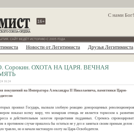
С нами Бог
16+
ЫТИЯ. САЙТ ВЕДЁТ ИСТОРИЮ С 2005 ГОДА
итимиста
Новости от Легитимиста
Друзья Легитимиста
. Сорокин. ОХОТА НА ЦАРЯ. ВЕЧНАЯ
МЯТЬ
24 16:24
ия покушений на Императора Александра II Николаевича, памятники Царю-
одителю
оторых проявил Государь, вызвали злобную реакцию доморощенных революционеров
мером показал всему миру, что монархия отнюдь не является тормозом к развитию
ресса и действительным залогом процветания подданных. Стремясь спровоцироват
м в противном случае пришлось бы остаться не у дел и заняться своим прямым делом 
скую травлю, но и начали настоящую охоту на Царя-Освободителя.