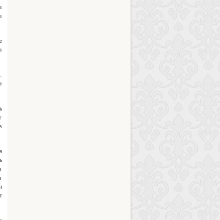
и
и
е
и
…
и
ь
у
в
а
ь
в
в
и
т