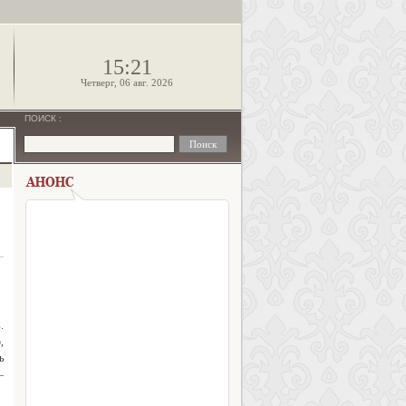
!
15:21
Четверг, 06 авг. 2026
ПОИСК
:
.
,
ь
–