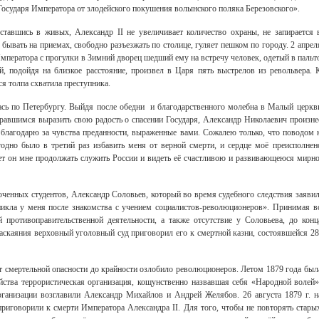
 Государя Императора от злодейского покушения волынского поляка Березовского».
тавшись в живых, Александр II не увеличивает количество охраны, не запирается 
бывать на приемах, свободно разъезжать по столице, гуляет пешком по городу. 2 апрел
Императора с прогулки в Зимний дворец шедший ему на встречу человек, одетый в пальт
, подойдя на близкое расстояние, произвел в Царя пять выстрелов из револьвера. 
я толпа схватила преступника.
ась по Петербургу. Выйдя после обедни и благодарственного молебна в Малый церкв
равшимся выразить свою радость о спасении Государя, Александр Николаевич произне
 благодарю за чувства преданности, выраженные вами. Сожалею только, что поводом 
одно было в третий раз избавить меня от верной смерти, и сердце моё преисполнен
ет он мне продолжать служить России и видеть её счастливою и развивающеюся мирно
юченных студентов, Александр Соловьев, который во время судебного следствия заявил
икла у меня после знакомства с учением социалистов-революционеров». Принимая в
 противоправительственной деятельности, а также отсутствие у Соловьева, до конц
аскаяния верховный уголовный суд приговорил его к смертной казни, состоявшейся 28
от смертельной опасности до крайности озлобило революционеров. Летом 1879 года был
йства террористическая организация, кощунственно назвавшая себя «Народной волей»
ганизации возглавили Александр Михайлов и Андрей Желябов. 26 августа 1879 г. н
риговорили к смерти Императора Александра II. Для того, чтобы не повторять стары