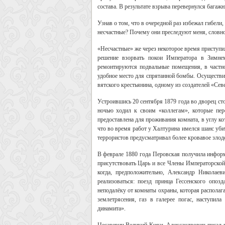
состава. В результате взрыва перевернулся багажн
Узнав о том, что в очередной раз избежал гибели,
несчастные? Почему они преследуют меня, словно д
«Несчастные» же через некоторое время приступи
решение взорвать покои Императора в Зимне
ремонтируются подвальные помещения, в частн
удобное место для спрятанной бомбы. Осуществи
вятского крестьянина, одному из создателей «Се
Устроившись 20 сентября 1879 года во дворец с
ночью ходил к своим «коллегам», которые пе
предоставлена для проживания комната, в углу к
что во время работ у Халтурина имелся шанс убит
террористов предусматривал более кровавое злод
В феврале 1880 года Перовская получила информ
присутствовать Царь и все Члены Императорской 
когда, предположительно, Александр Никола
реализоваться: поезд принца Гессенского опоз
неподалёку от комнаты охраны, которая располаг
землетрясения, газ в галерее погас, наступил
динамита».