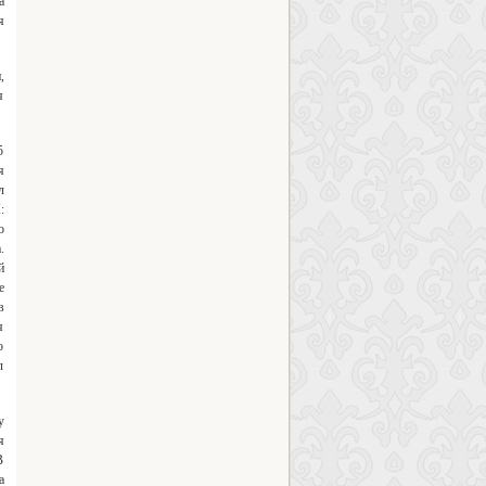
а
я
,
я
5
я
л
:
о
.
й
е
в
я
ю
л
у
я
В
а