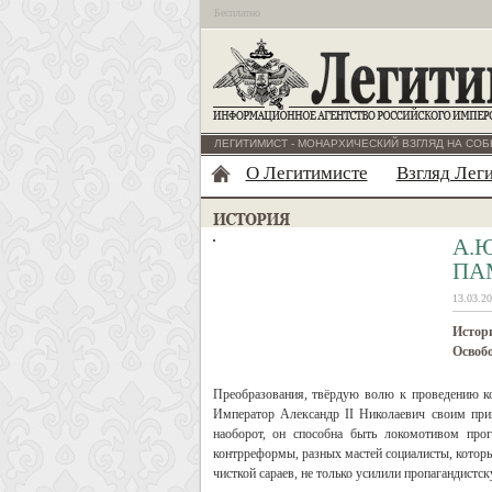
Бесплатно
ЛЕГИТИМИСТ - МОНАРХИЧЕСКИЙ ВЗГЛЯД НА СОБ
О Легитимисте
Взгляд Лег
А.Ю
ПА
13.03.20
Истор
Освоб
Преобразования, твёрдую волю к проведению к
Император Александр II Николаевич своим при
наоборот, он способна быть локомотивом прог
контрреформы, разных мастей социалисты, которы
чисткой сараев, не только усилили пропагандист