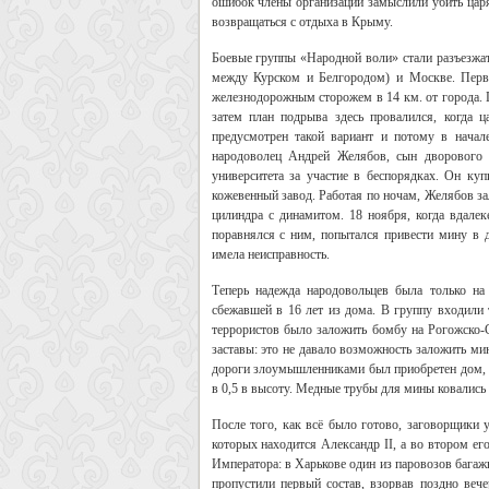
ошибок члены организации замыслили убить царя
возвращаться с отдыха в Крыму.
Боевые группы «Народной воли» стали разъезжать
между Курском и Белгородом) и Москве. Перва
железнодорожным сторожем в 14 км. от города. П
затем план подрыва здесь провалился, когда 
предусмотрен такой вариант и потому в начал
народоволец Андрей Желябов, сын дворового к
университета за участие в беспорядках. Он куп
кожевенный завод. Работая по ночам, Желябов за
цилиндра с динамитом. 18 ноября, когда вдалек
поравнялся с ним, попытался привести мину в д
имела неисправность.
Теперь надежда народовольцев была только на
сбежавшей в 16 лет из дома. В группу входили 
террористов было заложить бомбу на Рогожско-С
заставы: это не давало возможность заложить ми
дороги злоумышленниками был приобретен дом, и
в 0,5 в высоту. Медные трубы для мины ковались 
После того, как всё было готово, заговорщики у
которых находится Александр II, а во втором ег
Императора: в Харькове один из паровозов багаж
пропустили первый состав, взорвав поздно веч