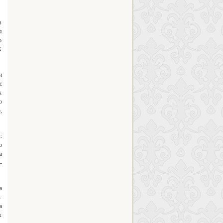
в
я
о
К
и
с
к
о
,
:
о
а
-
а
.
а
х