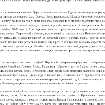
 новым способом: путём подрыва поезда, на котором царь со своей семьёй должен бы
ся в назначенные города. Царя готовились атаковать в Одессе, Александровске (горо
я группа действовала близ Одессы. Здесь народоволец Михаил Фроленко устроилс
оначалу всё шло по плану: мина заложена, подозрений со стороны властей не было. Н
царский поезд изменил маршрут, поехав через Александровск. У народовольцев бы
е ноября 1879 года в Александровск приехал, представляясь купцом Черемисовым
рестьянина Таврической губернии, исключенный с третьего курса Новороссийског
ил земельный участок неподалёку от железной дороги с целью, якобы, строить здес
ложил под насыпью рельсового пути на 4-й версте от станции под глубоким оврагом дв
е показался царский поезд, Желябов занял позицию у железной дороги и, когда поез
ействие, однако после соединения проводов ничего не произошло: электрическая цеп
 третью группу во главе с Софьей Перовской, дочерью петербургского губернатора
также Михайлов, Гартман, Исаев, Баранников, Ширяев и другие. Задачей этого отряд
имоновой заставе, рядом с Москвой. Здесь работа была несколько осложнена охрано
ну на железную дорогу. Для выхода из положения в 20-ти саженях от Курской железно
з которого террористы прокопали 40-метровый подземный ход 0,37 сажени в ширину 
в Харькове, оттуда же привозились все прочие приспособления и динамит.
становили бомбу. Они знали, что царский поезд состоит из двух составов: в одном и
о багаж; состав с багажом на полчаса опережает состав с царём. Но Провидение хранил
ного состава сломался и первым пустили царский поезд. Заговорщики не знали об этом 
ером 19 ноября мину в тот момент, когда над ней проезжал четвёртый вагон второг