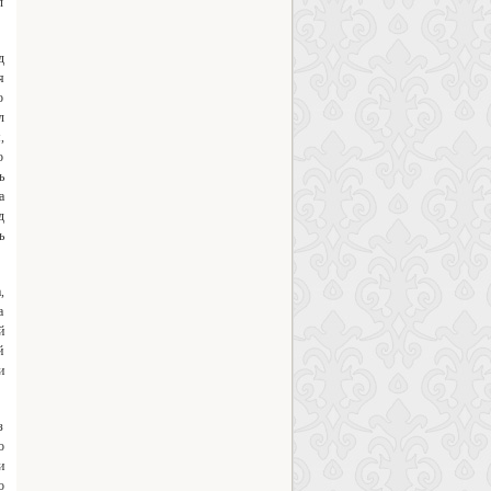
л
д
я
о
л
,
о
ь
а
д
ь
,
а
й
й
и
з
о
и
о