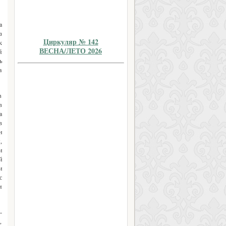
а
з
Циркуляр № 142
к
ВЕСНА/ЛЕТО 2026
й
ь
а
в
в
а
в
н
,
и
й
и
с
и
-
,