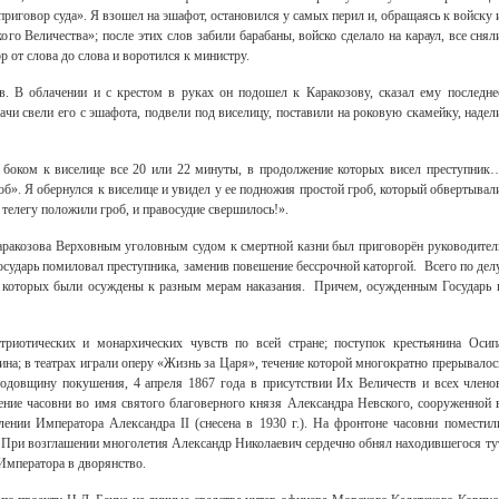
 приговор суда». Я взошел на эшафот, остановился у самых перил и, обращаясь к войску 
ого Величества»; после этих слов забили барабаны, войско сделало на караул, все снял
р от слова до слова и воротился к министру.
. В облачении и с крестом в руках он подошел к Каракозову, сказал ему последне
ачи свели его с эшафота, подвели под виселицу, поставили на роковую скамейку, надел
 боком к виселице все 20 или 22 минуты, в продолжение которых висел преступник
об». Я обернулся к виселице и увидел у ее подножия простой гроб, который обвертывал
 телегу положили гроб, и правосудие свершилось!».
Каракозова Верховным уголовным судом к смертной казни был приговорён руководител
сударь помиловал преступника, заменив повешение бессрочной каторгой. Всего по дел
з которых были осуждены к разным мерам наказания. Причем, осужденным Государь 
риотических и монархических чувств по всей стране; поступок крестьянина Осип
на; в театрах играли оперу «Жизнь за Царя», течение которой многократно прерывалос
одовщину покушения, 4 апреля 1867 года в присутствии Их Величеств и всех члено
ние часовни во имя святого благоверного князя Александра Невского, сооруженной 
лении Императора Александра II (снесена в 1930 г.). На фронтоне часовни поместил
 При возглашении многолетия Александр Николаевич сердечно обнял находившегося ту
 Императора в дворянство.