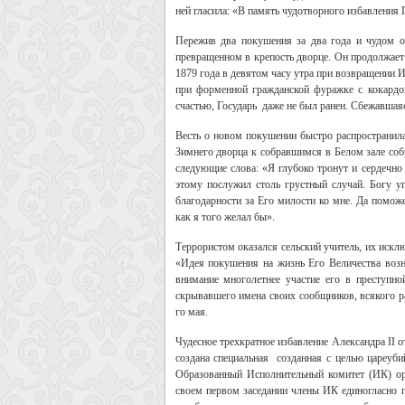
ней гласила: «В память чудотворного избавления
Пережив два покушения за два года и чудом ос
превращенном в крепость дворце. Он продолжает 
1879 года в девятом часу утра при возвращении 
при форменной гражданской фуражке с кокардой
счастью, Государь даже не был ранен. Сбежавшаяс
Весть о новом покушении быстро распространил
Зимнего дворца к собравшимся в Белом зале соб
следующие слова: «Я глубоко тронут и сердечно
этому послужил столь грустный случай. Богу уг
благодарности за Его милости ко мне. Да помож
как я того желал бы».
Террористом оказался сельский учитель, их искл
«Идея покушения на жизнь Его Величества возн
внимание многолетнее участие его в преступной
скрывавшего имена своих сообщников, всякого р
го мая.
Чудесное трехкратное избавление Александра II 
создана специальная созданная с целью цареуби
Образованный Исполнительный комитет (ИК) ор
своем первом заседании члены ИК единогласно п