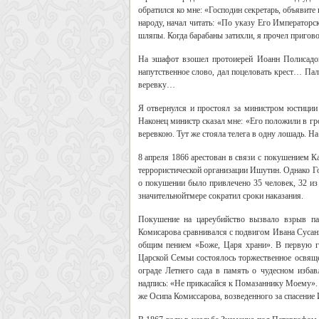
обратился ко мне: «Господин секретарь, объявите
народу, начал читать: «По указу Его Императорск
шляпы. Когда барабаны затихли, я прочел пригово
На эшафот взошел протоиерей Иоанн Полисадов
напутственное слово, дал поцеловать крест… Пал
веревку…
Я отвернулся и простоял за министром юстиции
Наконец министр сказал мне: «Его положили в гр
веревкою. Тут же стояла телега в одну лошадь. На
8 апреля 1866 арестован в связи с покушением 
террористической организации Ишутин. Однако Го
о покушении было привлечено 35 человек, 32 и
значительнойтмере сократил сроки наказания.
Покушение на цареубийство вызвало взрыв пат
Комисарова сравнивался с подвигом Ивана Сусани
общим пением «Боже, Царя храни». В первую г
Царской Семьи состоялось торжественное освяще
ограде Летнего сада в память о чудесном избав
надпись: «Не прикасайся к Помазаннику Моему».
же Осипа Комиссарова, возведенного за спасение