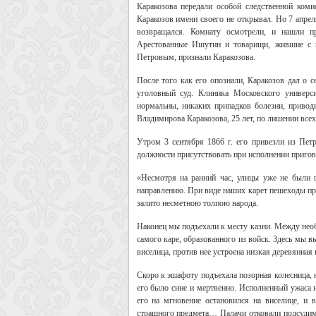
Каракозова передали особой следственной коми
Каракозов имени своего не открывал. Но 7 апрел
возвращался. Комнату осмотрели, и нашли п
Арестованные Ишутин и товарищи, жившие с н
Петровым, признали Каракозова.
После того как его опознали, Каракозов дал о с
уголовный суд. Клиника Московского универси
нормальны, никаких припадков болезни, привод
Владимирова Каракозова, 25 лет, по лишении всех
Утром 3 сентября 1866 г. его привезли из Петр
должности присутствовать при исполнении пригов
«Несмотря на ранний час, улицы уже не были 
направлению. При виде наших карет пешеходы про
залито несметною толпою народа.
Наконец мы подъехали к месту казни. Между нео
самого каре, образованного из войск. Здесь мы в
виселица, против нее устроена низкая деревянна
Скоро к эшафоту подъехала позорная колесница, 
его было сине и мертвенно. Исполненный ужаса и
его на мгновение остановился на виселице, и 
страшного предмета… Палачи отковали подсудимо