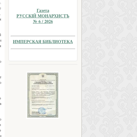
.
е
Газета
.
РУССКIЙ МОНАРХИСТЪ
м
№ 6 / 2026
й
и
ИМПЕРСКАЯ БИБЛИОТЕКА
я
о
е
о
о
а
о
р
о
и