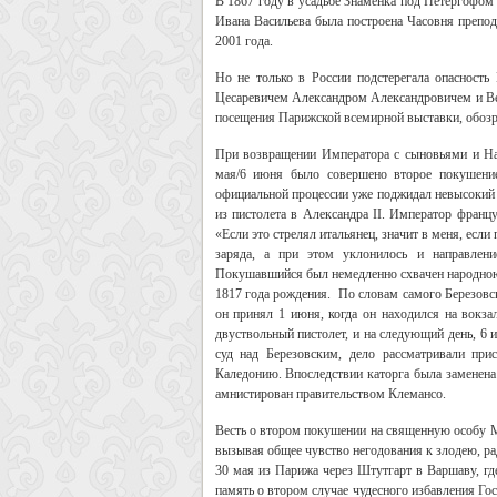
В 1867 году в усадьбе Знаменка под Петергофом 
Ивана Васильева была построена Часовня препод
2001 года.
Но не только в России подстерегала опасност
Цесаревичем Александром Александровичем и Ве
посещения Парижской всемирной выставки, обозре
При возвращении Императора с сыновьями и На
мая/6 июня было совершено второе покушение
официальной процессии уже поджидал невысокий 
из пистолета в Александра II. Император франц
«Если это стрелял итальянец, значит в меня, если
заряда, а при этом уклонилось и направлен
Покушавшийся был немедленно схвачен народно
1817 года рождения. По словам самого Березовско
он принял 1 июня, когда он находился на вокза
двуствольный пистолет, и на следующий день, 6 
суд над Березовским, дело рассматривали пр
Каледонию. Впоследствии каторга была заменена 
амнистирован правительством Клемансо.
Весть о втором покушении на священную особу М
вызывая общее чувство негодования к злодею, ра
30 мая из Парижа через Штутгарт в Варшаву, гд
память о втором случае чудесного избавления Гос