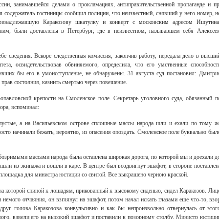
ссии, занимавшейся делами о прокламациях, антиправительственной пропаганде и пр
я содержатель гостиницы сообщил полиции, что неизвестный, снявший у него номер, н
ринадлежавшую Каракозову шкатулку и конверт с московским адресом Ишутина
им, были доставлены в Петербург, где в неизвестном, называвшем себя Алексее
ебе сведения. Вскоре следственная комиссия, закончив работу, передала дело в высши
тета, освидетельствовав обвиняемого, определила, что его умственные способност
ивших бы его в умоисступление, не обнаружены. 31 августа суд постановил: Дмитри
 прав состояния, казнить смертью через повешение.
опавловской крепости на Смоленское поле. Секретарь уголовного суда, обязанный п
ора, вспоминал:
Свидетельство
пустые, а на Васильевском острове сплошные массы народа шли и ехали по тому ж
сто начинали бежать, вероятно, из опасения опоздать. Смоленское поле буквально был
бозримыми массами народа была оставлена широкая дорога, по которой мы и доехали д
ышли из экипажа и вошли в каре. В центре был воздвигнут эшафот, в стороне поставлен
я площадка для министра юстиции со свитой. Все выкрашено черною краской.
на которой спиной к лошадям, прикованный к высокому сиденью, сидел Каракозов. Лиц
 немого отчаяния, он взглянул на эшафот, потом начал искать глазами еще что-то, взо
вдруг голова Каракозова конвульсивно и как бы непроизвольно отвернулась от этог
го, взвели его на высокий эшафот и поставили к позорному столбу. Министр юстици