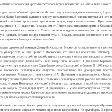
с момента освобождения крестьян состоялось первое покушение на Помазанника Божьего.
у дня, после обычной прогулки в Летнем салу в сопровождении племянника, Герцог
сы Марии Баденской, садился в коляску, когда неизвестный человек выстрелил в него и
ьянин Осип Комиссаров ударил стрелявшего по руке, и пуля пролетела мимо. Преступни
а отведен в III отделение. Государь сам от Летнего сада отправился прямо в Казански
е от угрожавшей ему опасности. Между тем весть о чудесном спасении быстро разнеслас
вую площадь, оглашая воздух криками «ура!». Государь несколько раз выходил к ней н
лицы служились благодарственные молебны.
азался саратовский помещик Дмитрий Каракозов. Несмотря на исключение за участие 
ого университета, он был принят в Московский, что было бы немыслимо, например, 
годарности готовить себя на службу народу в качестве учителя или адвоката, агроном
жил революционную деятельность и был вскоре вновь исключен. Одно время Каракозо
водителем при мировом судье Сердобского уезда Саратовской губернии. В 1865 году о
ое московское революционное общество, возглавляемое его двоюродным братом
ослушателем Московского университета Н.А. Ишутиным и примыкавшее к «Земле 
 петербургским подпольем
,
а также с польскими революционерами, русской политическо
ове, Нижнем Новгороде, Калужской губернии и др., привлекая к своей деятельности 
 были созданы руководящий центр «Организация» и узкая контролирующая группа 
орыми членами кружка Каракозов стал сторонником тактики индивидуального террора 
ком для начала социалистической революции.
йденной у него при обыске сразу после покушения рукописной прокламации «Друзьям
и установлению социалистического строя после цареубийства. На другой день, 5 апреля