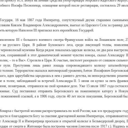
по проекту Н.Л. Бенуа на личные средства унтер-офицера Морского Кадетского Корпус
обного Иосифа Песнопевца, освящение которой после реставрации, состоялось 29 июл
ь Государя. 16 мая 1867 года Император, сопутствуемый двумя старшими сыновьями
ликим Князем Владимиром Александровичем, выехал из Царского Села за границу дл
ть которую Наполеон III пригласил всех европейских Государей.
полеоном III с большого военного смотра Французских войск на Лошанском поле, 2
 на русского Царя. В районе Булонского леса, среди ликующей толпы, появлени
черноволосый мужчина Когда рядом показалась царская коляска, он два раза выстрели
узов, сохранивший в этот драматический момент чувство юмора, сказал Александру II
 поляк, – то в Вас». Стреляли в Царя. К счастью, пистолет разорвало от слишком сильног
ие пули. Преступник лишь ранил лошадь сопровождавшего коляску шталмейстера
ю толпою. Террористом оказался житомирский уроженец Антон Иосифович Березовски
го, идея цареубийства зародилась в нем с раннего детства, но непосредственно решени
ле в толпе, наблюдавшей за встречей Александра II. 5 июня он купил за пять франко
июня, позавтракав, отправился на свой кровавое дело. Уже 15 июля 1867 года состоялс
исяжные. Суд постановил отправить Березовского на пожизненную каторгу в Нову
пожизненной ссылкой, а в 1906 году, спустя 40 лет после покушения, Березовский бы
онарха с быстротой молнии распространилась по всей России, как и в предыдущем год
дости и благодарности Богу за спасение драгоценной жизни Императора, отправившегос
е Александр II и Императрица проехали в открытой коляске в Бельведерский дворец. 
ударя от смерти в Житомире была построена часовня (снесена после 1917 г.). Надпись н