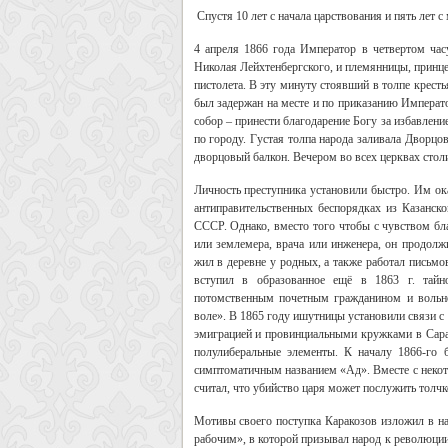
Спустя 10 лет с начала царствования и пять лет 
4 апреля 1866 года Император в четвертом час
Николая Лейхтенбергского, и племянницы, принцес
пистолета. В эту минуту стоявший в толпе крест
был задержан на месте и по приказанию Император
собор – принести благодарение Богу за избавлени
по городу. Густая толпа народа заливала Дворцо
дворцовый балкон. Вечером во всех церквах сто
Личность преступника установили быстро. Им ок
антиправительственных беспорядках из Казанск
СССР. Однако, вместо того чтобы с чувством бла
или землемера, врача или инженера, он продол
жил в деревне у родных, а также работал письмо
вступил в образованное ещё в 1863 г. тайн
потомственным почетным гражданином и вольн
воле». В 1865 году ишутницы установили связи с
эмиграцией и провинциальными кружками в Сарат
полулиберальные элементы. К началу 1866-го
симптоматичным названием «Ад». Вместе с некот
считал, что убийство царя может послужить толч
Мотивы своего поступка Каракозов изложил в на
рабочим», в которой призывал народ к революции 