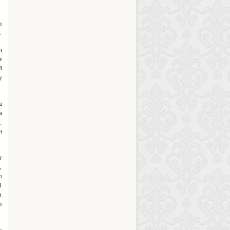
и
.
л
е
й
у
а
а
,
н
т
,
о
I
м
и