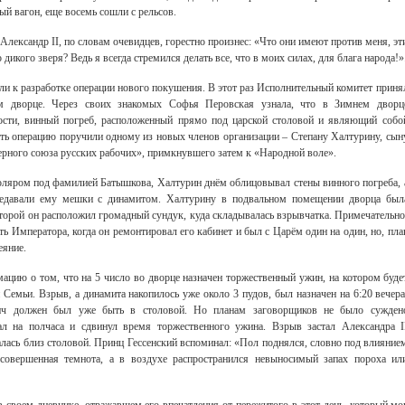
ый вагон, еще восемь сошли с рельсов.
 Александр II, по словам очевидцев, горестно произнес: «Что они имеют против меня, эт
икого зверя? Ведь я всегда стремился делать все, что в моих силах, для блага народа!»
ли к разработке операции нового покушения. В этот раз Исполнительный комитет приня
м дворце. Через своих знакомых Софья Перовская узнала, что в Зимнем дворц
ости, винный погреб, расположенный прямо под царской столовой и являющий собо
ть операцию поручили одному из новых членов организации – Степану Халтурину, сын
верного союза русских рабочих», примкнувшего затем к «Народной воле».
толяром под фамилией Батышкова, Халтурин днём облицовывал стены винного погреба, 
редавали ему мешки с динамитом. Халтурину в подвальном помещении дворца был
оторой он расположил громадный сундук, куда складывалась взрывчатка. Примечательно
ь Императора, когда он ремонтировал его кабинет и был с Царём один на один, но, пла
еяние.
ацию о том, что на 5 число во дворце назначен торжественный ужин, на котором буде
Семьи. Взрыв, а динамита накопилось уже около 3 пудов, был назначен на 6:20 вечера
евич должен был уже быть в столовой. Но планам заговорщиков не было сужден
дал на полчаса и сдвинул время торжественного ужина. Взрыв застал Александра I
алась близ столовой. Принц Гессенский вспоминал: «Пол поднялся, словно под влияние
а совершенная темнота, а в воздухе распространился невыносимый запах пороха ил