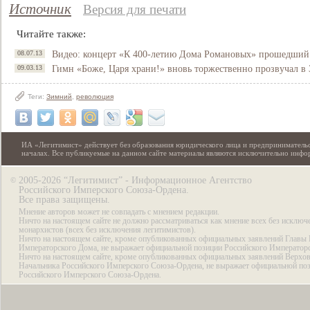
Источник
Версия для печати
Читайте также:
08.07.13
Видео: концерт «К 400-летию Дома Романовых» прошедший 
09.03.13
Гимн «Боже, Царя храни!» вновь торжественно прозвучал в
Теги:
Зимний
,
революция
ИА «Легитимист» действует без образования юридического лица и предпринимательс
началах. Все публикуемые на данном сайте материалы являются исключительно инф
2005-2026 “Легитимист” - Информационное Агентство
©
Российского Имперского Союза-Ордена.
Все права защищены.
Мнение авторов может не совпадать с мнением редакции.
Ничто на настоящем сайте не должно рассматриваться как мнение всех без исключ
монархистов (всех без исключения легитимистов).
Ничто на настоящем сайте, кроме опубликованных официальных заявлений Главы 
Императорского Дома, не выражает официальной позиции Российского Император
Ничто на настоящем сайте, кроме опубликованных официальных заявлений Верхов
Начальника Российского Имперского Союза-Ордена, не выражает официальной по
Российского Имперского Союза-Ордена.