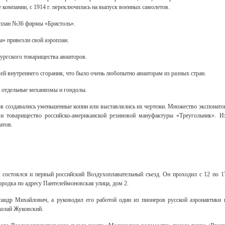
е компании, с 1914 г. переключилась на выпуск военных самолетов.
оплан №36 фирмы «Бристоль».
» привезли свой аэроплан.
ургского товарищества авиаторов.
ей внутреннего сгорания, что было очень любопытно авиаторам из разных стран.
а отдельные механизмы и гондолы.
ов создавались уменьшенные копии или выставлялись их чертежи. Множество экспонато
и товарищество российско-американской резиновой мануфактуры «Треугольник». И
Свидетельство
атов.
 состоялся и первый российский Воздухоплавательный съезд. Он проходил с 12 по 1
ородка по адресу Пантелеймоновская улица, дом 2.
андр Михайлович, а руководил его работой один из пионеров русской аэронавтики 
колай Жуковский.