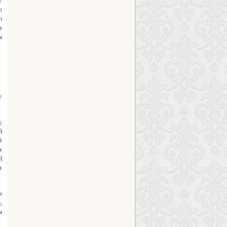
у
о
о
е
ы
е
,
й
й
а
й
в
к
,
ы