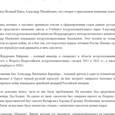
вал Великий Князь Александр Михайлович, что говорит о пристальном внимании власт
лись военные, в выставке принимала участие и сформированная годом раньше русска
ую представлял начальник школы и Учебного воздухоплавательного парка Александ
навт, член воздухоплавательной комиссии Международного метеорологического комитета
ндр Матвеевич командовал воздухоплавательным батальоном. Этот человек не тольк
гня во время войны, но и был тем, кто подготовил первых летчиков России. Именно по
оен первый русский дирижабль и пять самолетов.
дорович Найденов – военный инженер и специалист в области воздухоплавания
ого и Второго Всероссийских воздухоплавательных съездов 1911 и 1912 гг., а такж
тербурге в 1910 г.
лавания был Александр Васильевич Каульбарс – военный деятель и один из основателе
низовал в Одессе первый русский аэроклуб, на базе которого занимался полетами н
мировую войну командовал армейской авиацией Российской империи.
ыло довольно много, часть из них были зарубежными. На выставке был представле
женера Луи Блерио. На одном из таких самолетов был совершен перелет из Лондона 
цких представителей был самолет Вольфганга Харлана (Гарлана). Необычным экспонато
Также на выставке было множество стендов с запчастями самолетов разных видов.
аэроплан «Ньюпор». Фирма, которая его произвела, специализировалась на гоночны