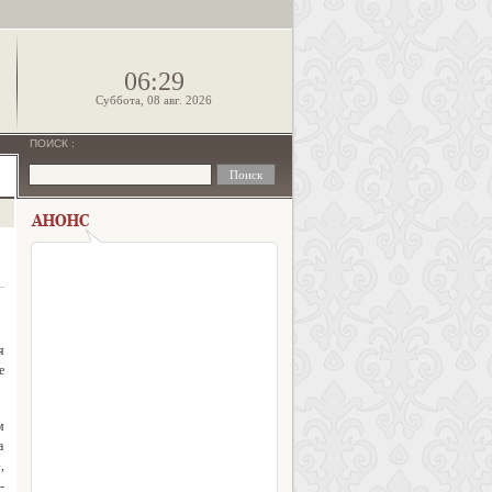
!
06:29
Суббота, 08 авг. 2026
ПОИСК
:
я
е
м
а
,
-