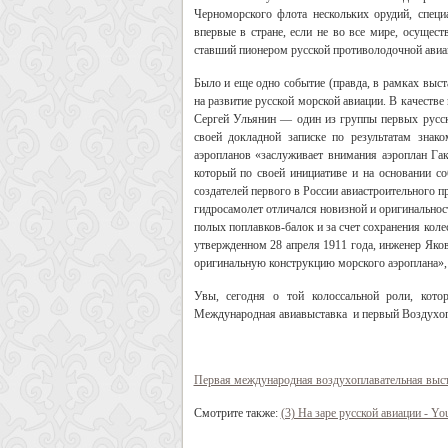
Черноморского флота нескольких орудий, спец
впервые в стране, если не во все мире, осущест
ставший пионером русской противолодочной авиа
Было и еще одно событие (правда, в рамках выс
на развитие русской морской авиации. В качеств
Сергей Ульянин — один из группы первых русск
своей докладной записке по результатам знак
аэропланов «заслуживает внимания аэроплан Гак
который по своей инициативе и на основании со
создателей первого в России авиастроительного 
гидросамолет отличался новизной и оригинальнос
полых поплавков-балок и за счет сохранения колес
утвержденном 28 апреля 1911 года, инженер Яко
оригинальную конструкцию морского аэроплана», 
Увы, сегодня о той колоссальной роли, кото
Международная авиавыставка и первый Воздухопла
Первая международная воздухоплавательная выст
Смотрите также:
(3) На заре русской авиации - Y