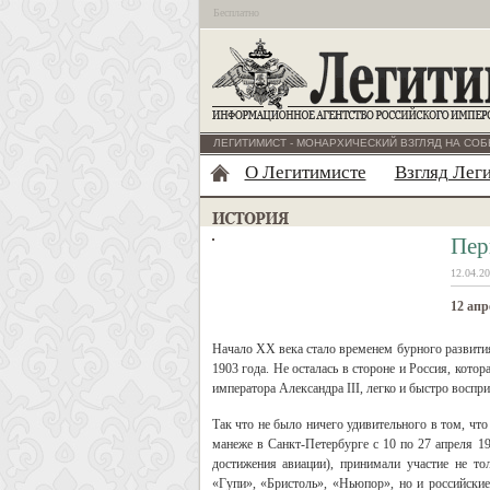
Бесплатно
ЛЕГИТИМИСТ - МОНАРХИЧЕСКИЙ ВЗГЛЯД НА СОБ
О Легитимисте
Взгляд Лег
Пер
12.04.20
12 апр
Начало ХХ века стало временем бурного развития
1903 года. Не осталась в стороне и Россия, кот
императора Александра III, легко и быстро воспр
Так что не было ничего удивительного в том, ч
манеже в Санкт-Петербурге с 10 по 27 апреля 19
достижения авиации), принимали участие не то
«Гупи», «Бристоль», «Ньюпор», но и российские