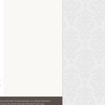
я
тва работают безвозмездно на общественных
охода или иной имущественной выгоды.