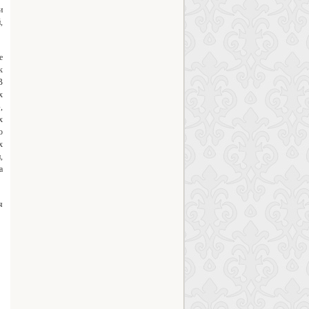
и
,
е
к
В
х
,
х
о
х
,
а
я