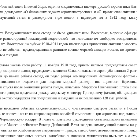
ойны лейтенант Николай Яцук, один из сподвижников пионера русской аэронавтики Льв
ми докладами: «О ближайших задачах аэропланостроения» и «О применении авиации 
ступлений затем в развернутом виде вошли в изданную им в 1912 году книг
оте Воздухоплавательного съезда не было удивительным. Во-первых, морские офицер
е разносторонней инженерной подготовкой, что позволяло им свободнее воспринимат
 их. Во-вторых, на рубеже 1910–1911 годов именно идея применения авиации в морско
ногие события, предопределившие развитие военно-морской авиации России, по времен
ным съездом.
флота начала свою работу 11 ноября 1910 года, причем первым председателем совет
номорского флота, председатель комитета Севастопольского аэроклуба капитан 2 ранг
 дня до начала работы съезда, он подал рапорт командующему Черноморским флотом 
авиационное отделение для ведения морской разведки вне видимости береговы
ня спустя после окончания работы съезда, начальник Морского Генерального штаба вице
ого рапорта представил доклад морскому министру Григоровичу (кстати, оба адмирал
й охотно поддержал эти предложения и выделил на их реализацию 128 тыс. рублей.
ще несколько событий, свидетельствующих о чрезвычайно быстром развитии в Росси
вые провели опыт по сопровождению кораблей самолетами: три аэроплана поднялись 
Черноморскую эскадру. В полет отправились руководитель севастопольской авиашкол
рис Макеев и лейтенант Виктор Дыбовский. В тот же день командующий флотом вице
опытах по бомбометанию с аэроплана — правда, вместо бомб летчики атаковали линко
оспринял этот опыт всерьез, затребовав у морского министерства высылку «на суд