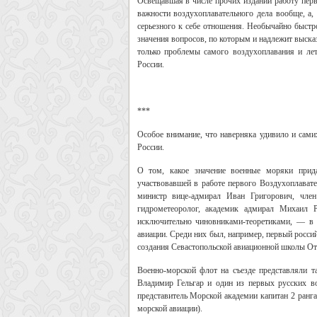
Освещавшая в числе прочих изданий работу перв
важности воздухоплавательного дела вообще, а, 
серьезного к себе отношения. Необычайно быстро
значения вопросов, по которым и надлежит высказ
только проблемы самого воздухоплавания и ле
России.
***
Особое внимание, что наверняка удивило и сами
России.
О том, какое значение военные моряки прида
участвовавшей в работе первого Воздухоплавате
министр вице-адмирал Иван Григорович, член
гидрометеоролог, академик адмирал Михаил 
исключительно чиновниками-теоретиками, — в 
авиации. Среди них был, например, первый росс
создания Севастопольской авиационной школы От
Военно-морской флот на съезде представляли 
Владимир Гельгар и один из первых русских в
представитель Морской академии капитан 2 ран
морской авиации).