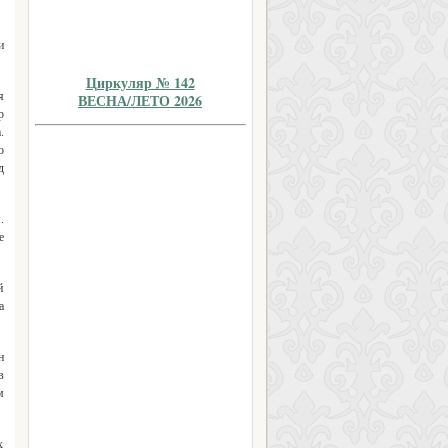
и
Циркуляр № 142
я
ВЕСНА/ЛЕТО 2026
р
.
о
д
.
е
й
а
н
в
м
х