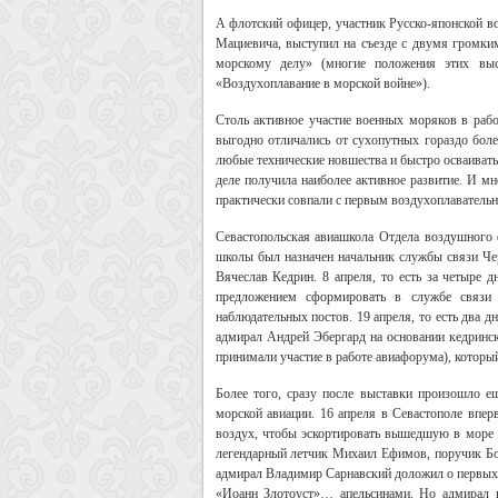
А флотский офицер, участник Русско-японской в
Мациевича, выступил на съезде с двумя громки
морскому делу» (многие положения этих вы
«Воздухоплавание в морской войне»).
Столь активное участие военных моряков в раб
выгодно отличались от сухопутных гораздо боле
любые технические новшества и быстро осваивать
деле получила наиболее активное развитие. И м
практически совпали с первым воздухоплаватель
Севастопольская авиашкола Отдела воздушного 
школы был назначен начальник службы связи Чер
Вячеслав Кедрин. 8 апреля, то есть за четыре
предложением сформировать в службе связи 
наблюдательных постов. 19 апреля, то есть два д
адмирал Андрей Эбергард на основании кедринск
принимали участие в работе авиафорума), которы
Более того, сразу после выставки произошло е
морской авиации. 16 апреля в Севастополе впер
воздух, чтобы эскортировать вышедшую в море 
легендарный летчик Михаил Ефимов, поручик Бо
адмирал Владимир Сарнавский доложил о первых 
«Иоанн Злотоуст»… апельсинами. Но адмирал в