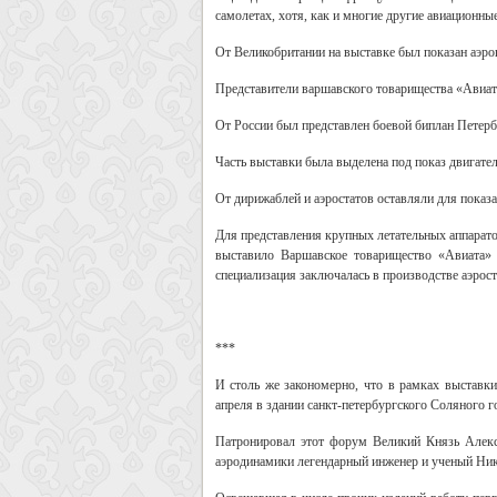
самолетах, хотя, как и многие другие авиационны
От Великобритании на выставке был показан аэр
Представители варшавского товарищества «Авиата
От России был представлен боевой биплан Петерб
Часть выставки была выделена под показ двигател
От дирижаблей и аэростатов оставляли для показ
Для представления крупных летательных аппарат
выставило Варшавское товарищество «Авиата» 
специализация заключалась в производстве аэрост
***
И столь же закономерно, что в рамках выставки
апреля в здании санкт-петербургского Соляного г
Патронировал этот форум Великий Князь Алекс
аэродинамики легендарный инженер и ученый Ни