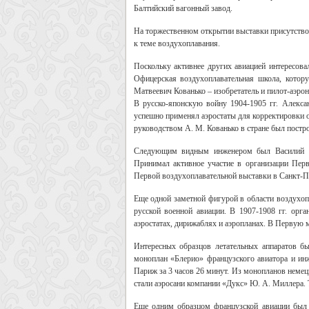
Балтийский вагонный завод.
На торжественном открытии выставки присутство
к теме воздухоплавания.
Поскольку активнее других авиацией интересова
Офицерская воздухоплавательная школа, котор
Матвеевич Кованько – изобретатель и пилот-аэро
В русско-японскую войну 1904-1905 гг. Алекса
успешно применял аэростаты для корректировки о
руководством А. М. Кованько в стране был постр
Следующим видным инженером был Василий Фе
Принимал активное участие в организации Перв
Первой воздухоплавательной выставки в Санкт-Пе
Еще одной заметной фигурой в области воздухоп
русской военной авиации. В 1907-1908 гг. орга
аэростатах, дирижаблях и аэропланах. В Первую 
Интересных образцов летательных аппаратов б
моноплан «Блерио» французского авиатора и ин
Париж за 3 часов 26 минут. Из монопланов неме
стали аэросани компании «Дукс» Ю. А. Миллера. 
Еще одним образцом французской авиации был 