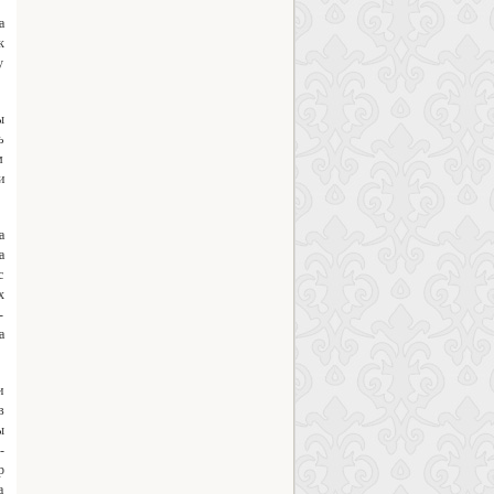
а
к
у
ы
ь
м
и
а
а
с
х
-
а
и
в
ы
-
р
а