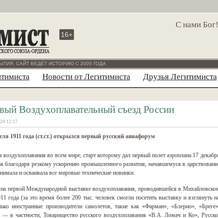
С нами Бог
16+
ЫТИЯ. САЙТ ВЕДЁТ ИСТОРИЮ С 2005 ГОДА
итимиста
Новости от Легитимиста
Друзья Легитимиста
вый Воздухоплавательный съезд России
24 12:17
еля 1911 года (ст.ст.) открылся первый русский авиафорум
 воздухоплавания во всем мире, старт которому дал первый полет аэроплана 17 декабр
орая благодаря резкому ускорению промышленного развития, начавшемуся в царствовани
инимала и осваивала все мировые технические новинки.
то на первой Международной выставке воздухоплавания, проводившейся в Михайловско
11 года (за это время более 200 тыс. человек смогли посетить выставку и взглянуть н
лько иностранные производители самолетов, такие как «Фарман», «Блерио», «Бреге»
 — в частности, Товарищество русского воздухоплавания «В.А. Ломач и Ко», Русско