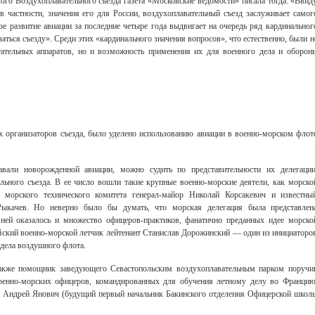
ого Воздухоплавательного съезда газета «Московские ведомости» писала тогда: «Ввид
в частности, значения его для России, воздухоплавательный съезд заслуживает самог
е развитие авиации за последние четыре года выдвигает на очередь ряд кардинальног
аться съезду». Среди этих «кардинального значения вопросов», что естественно, были н
тательных аппаратов, но и возможность применения их для военного дела и оборон
х организаторов съезда, было уделено использованию авиации в военно-морском флот
вали новорожденной авиации, можно судить по представительности их делегации
льного съезда. В ее число вошли такие крупные военно-морские деятели, как морско
 морского технического комитета генерал-майор Николай Корсакевич и известны
Рыкачев. Но неверно было бы думать, что морская делегация была представлен
ней оказалось и множество офицеров-практиков, фанатично преданных идее морско
ийский военно-морской летчик лейтенант Станислав Дорожинский — один из инициаторо
дела воздушного флота.
также помощник заведующего Севастопольским воздухоплавательным парком поручи
оенно-морских офицеров, командированных для обучения летному делу во Францию
га Андрей Янович (будущий первый начальник Бакинского отделения Офицерской школ