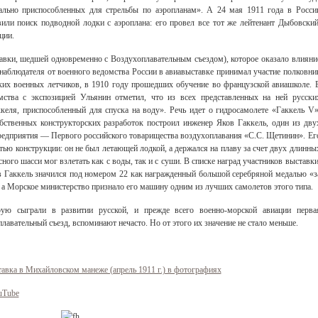
иально приспособленных для стрельбы по аэропланам». А 24 мая 1911 года в Росси
вили поиск подводной лодки с аэроплана: его провел все тот же лейтенант Дыбовский
ции.
тавки, шедшей одновременно с Воздухоплавательным съездом), которое оказало влияни
е наблюдателя от военного ведомства России в авиавыставке принимал участие полковни
их военных летчиков, в 1910 году прошедших обучение во французской авиашколе. 
омства с экспозицией Ульянин отметил, что из всех представленных на ней русски
келя, приспособленный для спуска на воду». Речь идет о гидросамолете «Гаккель V»
бственных конструкторских разработок построил инженер Яков Гаккель, один из дву
предприятия — Первого российского товарищества воздухоплавания «С.С. Щетинин». Ег
тью конструкции: он не был летающей лодкой, а держался на плаву за счет двух длинны
ного шасси мог взлетать как с воды, так и с суши. В списке наград участников выставки
в Гаккель значился под номером 22 как награжденный большой серебряной медалью «з
а Морское министерство признало его машину одним из лучших самолетов этого типа.
рую сыграли в развитии русской, и прежде всего военно-морской авиации перва
вательный съезд, вспоминают нечасто. Но от этого их значение не стало меньше.
авка в Михайловском манеже (апрель 1911 г.) в фотографиях
ouTube