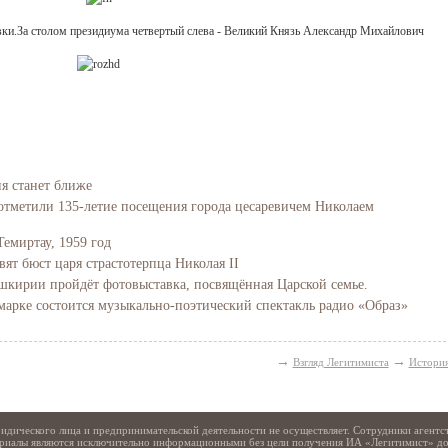
ки.За столом президиума четвертый слева - Великий Князь Александр Михайлович
ия станет ближе
отметили 135-летие посещения города цесаревичем Николаем
Темиртау, 1959 год
вят бюст царя страстотерпца Николая II
Башкирии пройдёт фотовыставка, посвящённая Царской семье.
марке состоится музыкально-поэтический спектакль радио «Образ»
→
→
Взгляд Легитимиста
Истори
идического лица и предпринимательской деятельности не осуществляет. Сотрудники агентс
териалы являются исключительно информационными без цели получения ИА «Легитимист» д