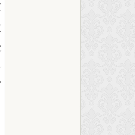
о
,
е
,
з
и
.
а