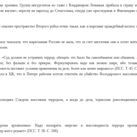
ие хроники. Группа инсургентов во главе с Владимиром Лениным прибыла в страну и
 вагоне», пересев на пароход до Стокгольма, откуда уже проследовав в Финляндию 
опасное пространство Второго рейха точно также, как и марсиане враждебный космос 
азу показали, что марксианам Россию не жаль, что за счет населения они и хотят жить
озен.
: «Суд должен не устранить террор; обещать это было бы самообманом или обманом, 
ясно, без фальши и без прикрас. Формулировать надо как можно шире, ибо тольк
весть поставят условия применения на деле, более или менее широкого» (ПСС. Т. 45. С
али в ЦК, что в Питере рабочие хотели ответить на убийство Володарского массовы
олюциях Совдепа массовым террором, а когда до дела, тормозим революционну
Время архивоенное. Надо поощрять энергию и массовидность террора проти
р коего решает» (ПСС. Т. 50. С. 106).