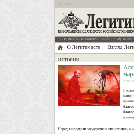
Бесплатно
ЛЕГИТИМИСТ - МОНАРХИЧЕСКИЙ ВЗГЛЯД НА СОБ
О Легитимисте
Взгляд Лег
Але
мар
20.08.20
Русски
наверн
правос
благос
благос
племен
Народы создавали государства и цивилизации, а к