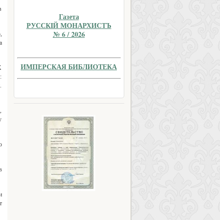
в
Газета
РУССКIЙ МОНАРХИСТЪ
№ 6 / 2026
,
а
ИМПЕРСКАЯ БИБЛИОТЕКА
X
:
.
,
у
о
в
и
т