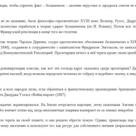
ции, чтобы спрятать факт – большевизм – явление нерусское и зародился совсем не 
 не по названию, были философы-«просветители» XVIII века: Вольтер, Руссо, Дидро
 полностью отработали в теории «дары» большевизма (по И. Ильину). Потом вся эт
 Французской революции в конце того же столетия.
тав теорию Чарльза Дарвина, создал идеологическое обоснование большевизма в XI
1848), созданном в сотрудничестве с капиталистом Фридрихом Энгельсом, он записал
д Коммунистической Революцией. Пролетариям нечего в ней терять кроме своих цепей
доминирующим классам, как вот эти господа вдруг оказались среди пролетариев? Да
Свидетельство
причем высшей, когда можешь переделать человека по «образу и подобию» своему, в пик
 и всех народов легко, если обратиться к фантастическому произведению британског
рта Джорджа Уэллса «Война миров» (1897).
ократно экранизировался. На Землю вторгаются марсиане, легко захватывая Англию 
 Все венчает хеппи-энд, когда инопланетные хищники вымирают из-за земных микробов.
ло терять на своей планете, и они решили обрести чужую. Однако, пришельцы еще 
ному населению и используют его как ресурс для собственного питания (впрыскиваю