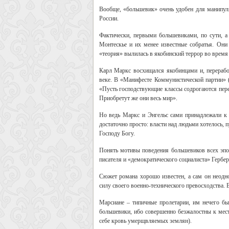
Вообще, «большевик» очень удобен для манипуля
России.
Фактически, первыми большевиками, по сути, а
Монтескье и их менее известные собратья. Они
«теория» вылилась в якобинский террор во время
Карл Маркс восхищался якобинцами и, перерабо
веке. В «Манифесте Коммунистической партии» (
«Пусть господствующие классы содрогаются пере
Приобретут же они весь мир».
Но ведь Маркс и Энгельс сами принадлежали к 
достаточно просто: власти над людьми хотелось, 
Господу Богу.
Понять мотивы поведения большевиков всех эпох
писателя и «демократического социалиста» Гербе
Сюжет романа хорошо известен, а сам он неодн
силу своего военно-технического превосходства.
Марсиане – типичные пролетарии, им нечего бы
большевики, ибо совершенно безжалостны к мест
себе кровь умерщвляемых землян).