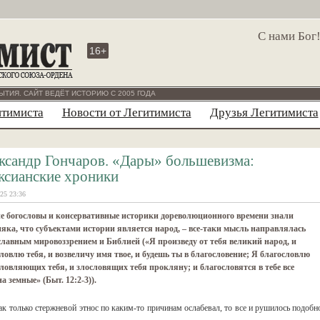
С нами Бог
16+
ЫТИЯ. САЙТ ВЕДЁТ ИСТОРИЮ С 2005 ГОДА
итимиста
Новости от Легитимиста
Друзья Легитимиста
ксандр Гончаров. «Дары» большевизма:
ксианские хроники
25 23:36
е богословы и консервативные историки дореволюционного времени знали
яка, что субъектами истории является народ, – все-таки мысль направлялась
лавным мировоззрением и Библией («Я произведу от тебя великий народ, и
ловлю тебя, и возвеличу имя твое, и будешь ты в благословение; Я благословлю
ловляющих тебя, и злословящих тебя прокляну; и благословятся в тебе все
а земные» (Быт. 12:2-3)).
ак только стержневой этнос по каким-то причинам ослабевал, то все и рушилось подобн