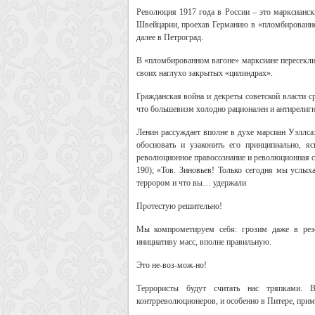
Революция 1917 года в России – это марксианск
Швейцарии, проехав Германию в «пломбированном
далее в Петроград.
В «пломбированном вагоне» марксиане пересекли 
своих наглухо закрытых «цилиндрах».
Гражданская война и декреты советской власти ср
что большевизм холодно рационален и антирелиги
Ленин рассуждает вполне в духе марсиан Уэллса
обосновать и узаконить его принципиально, 
революционное правосознание и революционная со
190); «Тов. Зиновьев! Только сегодня мы услых
террором и что вы… удержали
Протестую решительно!
Мы компрометируем себя: грозим даже в рез
инициативу масс, вполне правильную.
Это не-воз-мож-но!
Террористы будут считать нас тряпками. 
контрреволюционеров, и особенно в Питере, приме