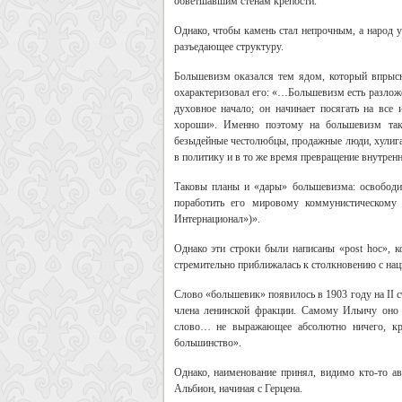
обветшавшим стенам крепости.
Однако, чтобы камень стал непрочным, а народ 
разъедающее структуру.
Большевизм оказался тем ядом, который впрысну
охарактеризовал его: «…Большевизм есть разложен
духовное начало; он начинает посягать на все
хороши». Именно поэтому на большевизм так 
безыдейные честолюбцы, продажные люди, хулига
в политику и в то же время превращение внутрен
Таковы планы и «дары» большевизма: освободит
поработить его мировому коммунистическому 
Интернационал»)».
Однако эти строки были написаны «post hoc», 
стремительно приближалась к столкновению с на
Слово «большевик» появилось в 1903 году на II 
члена ленинской фракции. Самому Ильичу оно 
слово… не выражающее абсолютно ничего, кро
большинство».
Однако, наименование принял, видимо кто-то а
Альбион, начиная с Герцена.