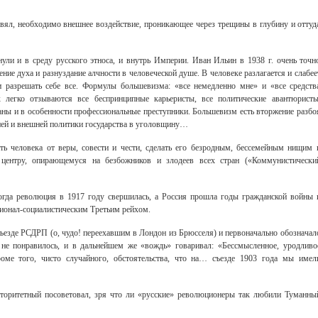
увял, необходимо внешнее воздействие, проникающее через трещины в глубину и оттуд
ли и в среду русского этноса, и внутрь Империи. Иван Ильин в 1938 г. очень точн
ие духа и разнуздание алчности в человеческой душе. В человеке разлагается и слабее
 и разрешать себе все. Формулы большевизма: «все немедленно мне» и «все средств
легко отзываются все беспринципные карьеристы, все политические авантюристы
ны и в особенности профессиональные преступники. Большевизм есть вторжение разбо
ней и внешней политики государства в уголовщину…
ь человека от веры, совести и чести, сделать его безродным, бессемейным нищим 
центру, опирающемуся на безбожников и злодеев всех стран («Коммунистически
когда революция в 1917 году свершилась, а Россия прошла годы гражданской войны 
ционал-социалистическим Третьим рейхом.
съезде РСДРП (о, чудо! переехавшим в Лондон из Брюсселя) и первоначально обозначал
не понравилось, и в дальнейшем же «вождь» говаривал: «Бессмысленное, уродливо
ме того, чисто случайного, обстоятельства, что на… съезде 1903 года мы имел
вторитетный посоветовал, зря что ли «русские» революционеры так любили Туманны