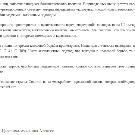
ии лиц, сопротивляющихся большевистскому насилию. В приведенных выше цитатах над
т «революционной совести», которая определяется «коммунистической нравственностью»
ими задачами и классовым подходом.
ирового пролетариата» о нравственности перед «передовой» молодежью на III съезд
 внечеловеческого, внеклассового понятия, мы отрицаем. Мы говорим, что это обман
 и крестьян в интересах помещиков и капиталистов.
 вполне интересам классовой борьбы пролетариата. Наша нравственность выводится и
. Т. 41. С. 309). Чисто инопланетный подход: что выгодно в классовой борьбе, то 
рываем вены.
сти террора: чем больше подельников повязано кровью соотечественников, тем лучше
ме.
зложение страны Советов из-за «микробов» нормальной жизни, которая необходим
го 69 лет.
. Царевича-мученика Алексея