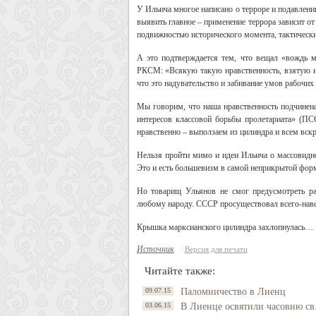
У Ильича многое написано о терроре и подавлен
выявить главное – применение террора зависит о
подвижностью исторического момента, тактическ
А это подтверждается тем, что вещал «вождь м
РКСМ: «Всякую такую нравственность, взятую из
что это надувательство и забивание умов рабочих
Мы говорим, что наша нравственность подчинена
интересов классовой борьбы пролетариата» (ПСС
нравственно – выползаем из цилиндра и всем вск
Нельзя пройти мимо и идеи Ильича о массовидно
Это и есть большевизм в самой неприкрытой фор
Но товарищ Ульянов не смог предусмотреть ра
любому народу. СССР просуществовал всего-навсе
Крышка марксианского цилиндра захлопнулась…
Источник
Версия для печати
Читайте также:
09.07.15
Паломничество в Лиенц
03.06.15
В Лиенце освятили часовню св