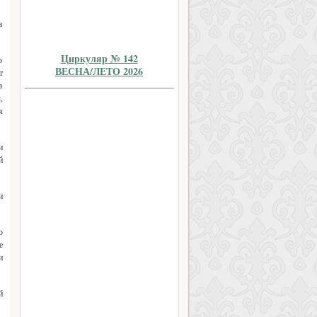
а
Циркуляр № 142
о
ВЕСНА/ЛЕТО 2026
т
а
,
я
и
й
и
о
е
и
й