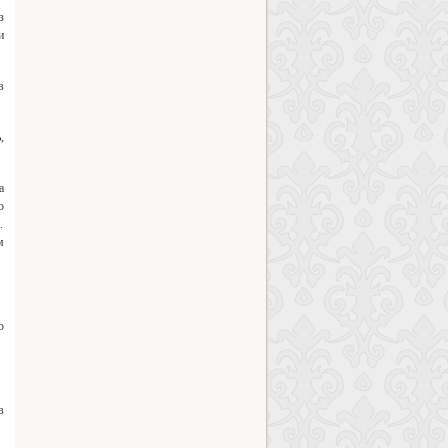
з
и
в
,
а
о
.
м
ю
в