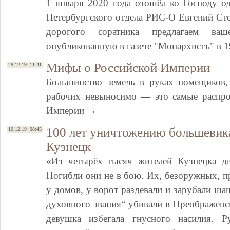
1 января 2020 года отошёл ко Господу о
Петербургского отдела РИС-О Евгений Ст
дорогого соратника предлагаем ва
опубликованную в газете "Монархистъ" в 1
Мифы о Российской Империи
29.12.19 11:41
Большинство земель в руках помещиков,
рабочих невыносимо — это самые распро
Империи →
Свидетельство
100 лет уничтожению большевика
10.12.19 08:45
Кузнецк
«Из четырёх тысяч жителей Кузнецка дв
Погибли они не в бою. Их, безоружных, п
у домов, у ворот раздевали и зарубали ш
духовного звания“ убивали в Преображенс
девушка избегала гнусного насилия. 