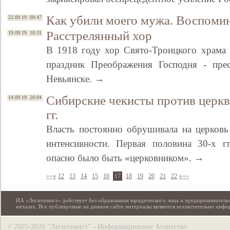
Как убили моего мужа. Воспоми
22.09.19 09:47
Расстрелянный хор
19.09.19 10:31
В 1918 году хор Свято-Троицкого храма 
праздник Преображения Господня - прес
Невьянске. →
Сибирские чекисты против церкв
14.09.19 20:04
гг.
Власть постоянно обрушивала на церковь
интенсивности. Первая половина 30-х гг
опасно было быть «церковником». →
««
«
12
13
14
15
16
17
18
19
20
21
22
»
»»
ИА «Легитимист» действует без образования юридического лица и предпринимательс
началах. Все публикуемые на данном сайте материалы являются исключительно инф
2005-2026 “Легитимист” - Информационное Агентство
©