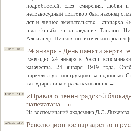
подробностей, слез, смирения, любви
неправосудный приговор был наконец отме
лет и личное вмешательство Патриарха Ки
шла борьба за оправдание Татьяны Ник
Александр Щипков, политический философ
24 января - День памяти жертв г
24.01.20 08:21
Ежегодно 24 января в России вспоминают
казачества. 24 января 1919 года, О
циркулярную инструкцию за подписью Св
как «директива о расказачивании» →
«Правда о ленинградской блокаде
17.01.20 14:29
напечатана…»
Из воспоминаний академика Д.С. Лихачева
Революционное варварство и рус
02.01.20 12:06