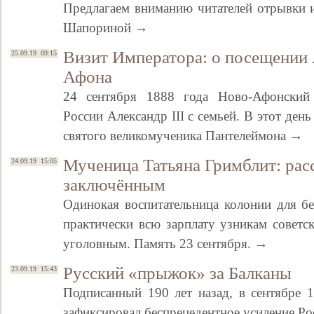
Предлагаем вниманию читателей отрывки 
Шапориной →
Визит Императора: о посещении 
25.09.19 09:15
Афона
24 сентября 1888 года Ново-Афонский
России Александр III с семьей. В этот ден
святого великомученика Пантелеймона →
Мученица Татьяна Гримблит: рас
24.09.19 15:05
заключённым
Одинокая воспитательница колонии для бе
практически всю зарплату узникам совет
уголовным. Память 23 сентября. →
Русский «прыжок» за Балканы
23.09.19 15:43
Подписанный 190 лет назад, в сентябре 
зафиксировал беспрецедентное усиление Ро