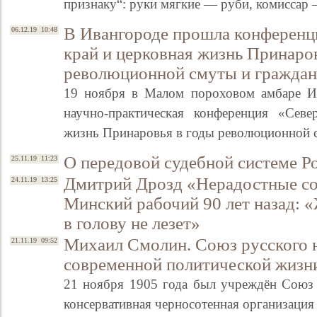
признаку“: руки мягкие — руби, комисса
В Ивангороде прошла конференц
06.12.19 10:48
край и церковная жизнь Принаро
революционной смуты и граждан
19 ноября в Малом пороховом амбаре Ив
научно-практическая конференция «Севе
жизнь Принаровья в годы революционной 
О передовой судебной системе 
25.11.19 11:23
Дмитрий Дрозд «Нерадостные со
24.11.19 13:25
Минский рабочий 90 лет назад: «
в голову не лезет»
Михаил Смолин. Союз русского н
21.11.19 09:52
современной политической жизн
21 ноября 1905 года был учреждён Союз
консервативная черносотенная организация