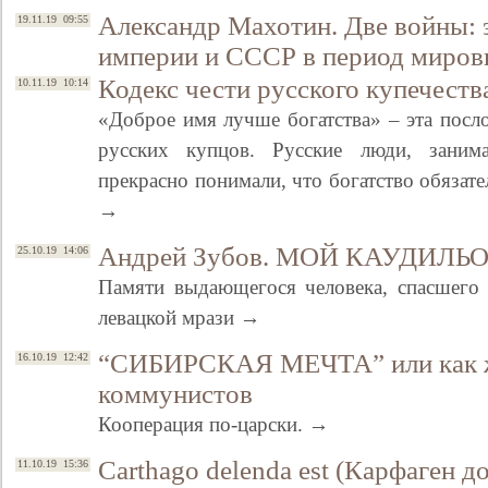
Александр Махотин. Две войны: 
19.11.19 09:55
империи и СССР в период миров
Кодекс чести русского купечеств
10.11.19 10:14
«Доброе имя лучше богатства» – эта посл
русских купцов. Русские люди, занима
прекрасно понимали, что богатство обязате
→
Андрей Зубов. МОЙ КАУДИЛЬ
25.10.19 14:06
Памяти выдающегося человека, спасшего
левацкой мрази →
“СИБИРСКАЯ МЕЧТА” или как ж
16.10.19 12:42
коммунистов
Кооперация по-царски. →
Carthago delenda est (Карфаген 
11.10.19 15:36