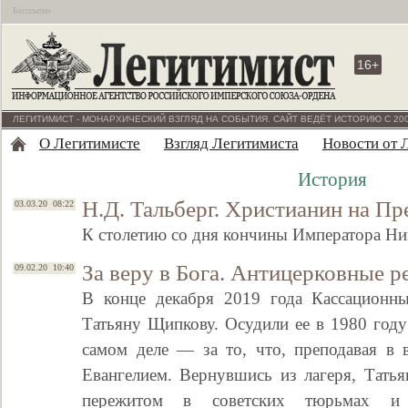
Бесплатно
16+
ЛЕГИТИМИСТ - МОНАРХИЧЕСКИЙ ВЗГЛЯД НА СОБЫТИЯ. САЙТ ВЕДЁТ ИСТОРИЮ С 200
О Легитимисте
Взгляд Легитимиста
Новости от 
История
Н.Д. Тальберг. Христианин на Пр
03.03.20 08:22
К столетию со дня кончины Императора Ни
За веру в Бога. Антицерковные р
09.02.20 10:40
В конце декабря 2019 года Кассационны
Татьяну Щипкову. Осудили ее в 1980 году 
самом деле — за то, что, преподавая в в
Евангелием. Вернувшись из лагеря, Татья
пережитом в советских тюрьмах и