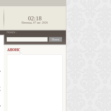
!
02:18
Пятница, 07 авг. 2026
ПОИСК
:
а
,
е
м