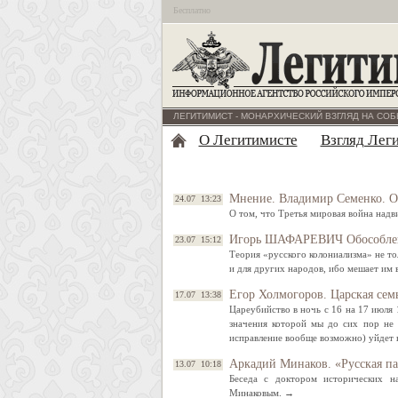
Бесплатно
ЛЕГИТИМИСТ - МОНАРХИЧЕСКИЙ ВЗГЛЯД НА СОБ
О Легитимисте
Взгляд Лег
Мнение. Владимир Семенко. О
24.07 13:23
О том, что Третья мировая война надв
Игорь ШАФАРЕВИЧ Обособлени
23.07 15:12
Теория «русского колониализма» не то
и для других народов, ибо мешает им
Егор Холмогоров. Царская сем
17.07 13:38
Цареубийство в ночь с 16 на 17 июля
значения которой мы до сих пор не 
исправление вообще возможно) уйдет 
Аркадий Минаков. «Русская пар
13.07 10:18
Беседа с доктором исторических н
Минаковым. →