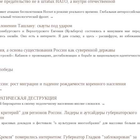
е предательство не в штабах НАТО, а внутри отечественной
ляют атаками беспилотников Hornet в режиме реального времени. Глобальная антироссийска
отальный технологический фронт. →
клонении Ташлану: скауты под ударом
ринбургского и Верхотурского Евгения (Кульберга) состоялось в минувшем мае пере
ось онлайн. Оно есть в интернете. Я дам ссылку, а здесь - расшифрую, во избежани
ия, а основа существования России как суверенной державы
угрозой»: Кабанов о провокациях, дестабилизации и борьбе за национальную идентичност
победы
Свидетельство
сии: рост миграции и падение рождаемости коренного населения
 →
ОКРАТИЧЕСКАЯ ДЕСТРУКЦИЯ
й бюрократии к своему подопечному населению вполне сложился. →
 критерий" для регионов России. Лидеры и аутсайдеры губернаторского
ин
 красивых докладов и фестивали "о культурном многообразии" для массовки больше н
ремля" померились интернетом: Губернатор Гладков "заблокирован" за