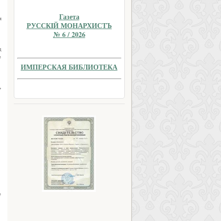
Газета
я
РУССКIЙ МОНАРХИСТЪ
№ 6 / 2026
д
е
ИМПЕРСКАЯ БИБЛИОТЕКА
ь
е