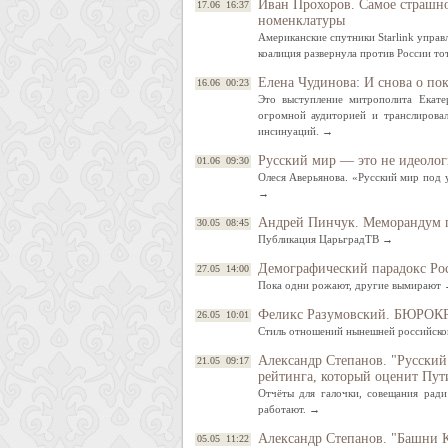
Иван Прохоров. Самое страшно
17.06 16:37
номенклатуры
Американские спутники Starlink управ
коалиция развернула против России т
Елена Чудинова: И снова о по
16.06 00:23
Это выступление митрополита Екате
огромной аудиторией и транслировал
инсинуаций. →
Русский мир — это не идеолог
01.06 09:30
Олеся Аверьянова. «Русский мир под 
→
Андрей Пинчук. Меморандум 
30.05 08:45
Публикация ЦарьградТВ →
Демографический парадокс Рос
27.05 14:00
Пока одни рожают, другие вымирают
Феликс Разумовский. БЮР
26.05 10:01
Стиль отношений нынешней российско
Александр Степанов. "Русский
21.05 09:17
рейтинга, который оценит Пут
Отчёты для галочки, совещания ради
работают. →
Александр Степанов. "Башни К
05.05 11:22