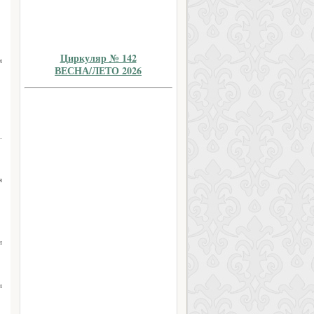
Циркуляр № 142
м
ВЕСНА/ЛЕТО 2026
→
.
я
и
и