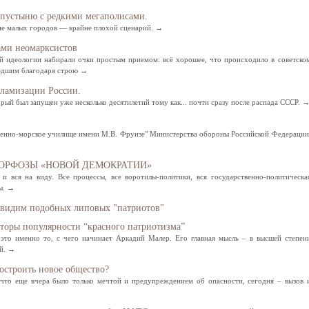
в пустыню с редкими мегаполисами.
ие малых городов — крайне плохой сценарий. →
ами неомарксистов
й идеологии набирали очки простым приемом: всё хорошее, что происходило в советско
едшим благодаря строю →
сламизации России.
орый был запущен уже несколько десятилетий тому как... почти сразу после распада СССР. 
оенно-морское училище имени М.В. Фрунзе" Министерства обороны Российской Федерации
АМОРФОЗЫ «НОВОЙ ДЕМОКРАТИИ»
 вся на виду. Все процессы, все воротилы-политики, вся государственно-политическа
лы. →
увидим подобных липовых "патриотов"
торы популярности “красного патриотизма”
то именно то, с чего начинает Аркадий Малер. Его главная мысль – в высшей степен
ий. →
остроить новое общество?
 что еще вчера было только мечтой и предупреждением об опасности, сегодня – вызов 