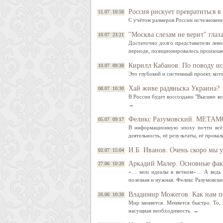
Россия рискует превратиться 
11.07 10:56
С учётом размеров России исчезновен
"Москва слезам не верит" глаз
10.07 23:21
Достаточно долго представители лево
периоде, позиционировалось произош
Кирилл Кабанов. По поводу и
10.07 09:38
Это глубокий и системный проект, кот
Хай живе радяньска Украина?
08.07 10:30
В России будет воссоздано "Высшее в
→
Феликс Разумовский. МЕТ
05.07 09:17
В информационную эпоху почти всё и
деятельность, её результаты, её прова
И.Б. Иванов. Очень скоро мы 
02.07 15:04
Аркадий Малер. Основные фак
27.06 10:20
«… мои идеалы в вечном»… А ведь э
полезная и нужная. Феликс Разумовск
Владимир Можегов. Как нам п
26.06 10:30
Мир меняется. Меняется быстро. То,
насущная необходимость. →