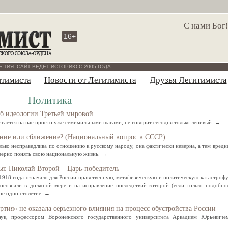
С нами Бог
16+
ЫТИЯ. САЙТ ВЕДЁТ ИСТОРИЮ С 2005 ГОДА
итимиста
Новости от Легитимиста
Друзья Легитимиста
Политика
б идеологии Третьей мировой
игается на нас просто уже семимильными шагами, не говорит сегодня только ленивый. →
е или сближение? (Национальный вопрос в СССР)
лько несправедлива по отношению к русскому народу, она фактически неверна, а тем вредн
 верно понять свою национальную жизнь. →
ья: Николай Второй – Царь-победитель
 1918 года означало для России нравственную, метафизическую и политическую катастрофу
осознали в должной мере и на исправление последствий которой (если только подобно
не одно столетие. →
тия» не оказала серьезного влияния на процесс обустройства России
аук, профессором Воронежского государственного университета Аркадием Юрьевиче