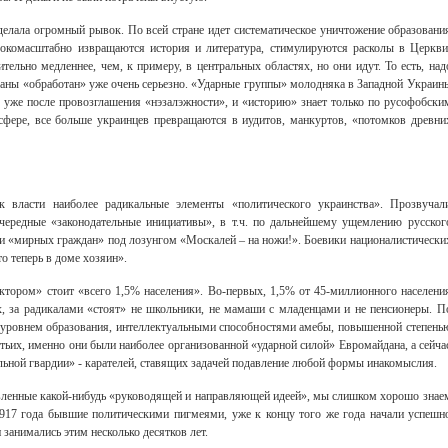
делала огромный рывок. По всей стране идет систематическое уничтожение образовани
рокомасштабно извращаются история и литература, стимулируются расколы в Церкви
тельно медленнее, чем, к примеру, в центральных областях, но они идут. То есть, над
страны «обработан» уже очень серьезно. «Ударные группы» молодняка в Западной Украин
я уже после провозглашения «нэзалэжности», и «историю» знает только по русофобски
сфере, все больше украинцев превращаются в иудитов, манкуртов, «потомков древни
к власти наиболее радикальные элементы «политического украинства». Прозвучал
чередные «законодательные инициативы», в т.ч. по дальнейшему ущемлению русског
 «мирных граждан» под лозунгом «Москалей – на ножи!». Боевики националистически
 теперь в доме хозяин».
ектором» стоит «всего 1,5% населения». Во-первых, 1,5% от 45-миллионного населени
х, за радикалами «стоят» не школьники, не мамаши с младенцами и не пенсионеры. П
 уровнем образования, интеллектуальными способностями амебы, повышенной степень
ьих, именно они были наиболее организованной «ударной силой» Евромайдана, а сейча
льной гвардии» - карателей, ставящих задачей подавление любой формы инакомыслия.
вленные какой-нибудь «руководящей и направляющей идеей», мы слишком хорошо знае
1917 года бывшие политическими пигмеями, уже к концу того же года начали успешн
 занимались этим несколько десятков лет.