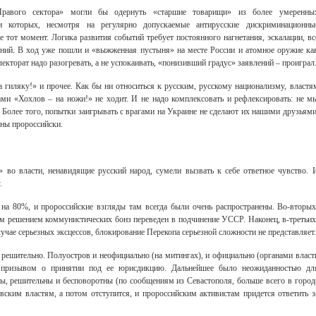
Правого сектора» могли бы одернуть «старшие товарищи» из более умеренны
ели которых, несмотря на регулярно допускаемые антирусские дискриминационны
е тот момент. Логика развития событий требует постоянного нагнетания, эскалации, вс
ений. В ход уже пошли и «выжженная пустыня» на месте России и атомное оружие ка
кторат надо разогревать, а не успокаивать, «понизивший градус» заявлений – проиграл
 гиляку!» и прочее. Как бы ни относиться к русским, русскому национализму, властя
гами «Хохлов – на ножи!» не ходит. И не надо комплексовать и рефлексировать: не м
. Более того, попытки заигрывать с врагами на Украине не сделают их нашими друзьями
ены пророссийски.
 во власти, ненавидящие русский народ, сумели вызвать к себе ответное чувство. 
.
на 80%, и пророссийские взгляды там всегда были очень распространены. Во-вторых
 решением коммунистических бонз переведен в подчинение УССР. Наконец, в-третьих
лучае серьезных эксцессов, блокирование Перекопа серьезной сложности не представляет.
решительно. Полуостров и неофициально (на митингах), и официально (органами власт
 призывом о принятии под ее юрисдикцию. Дальнейшее было неожиданностью дл
ы, решительны и бесповоротны (по сообщениям из Севастополя, больше всего в город
ким властям, а потом отступится, и пророссийским активистам придется ответить з