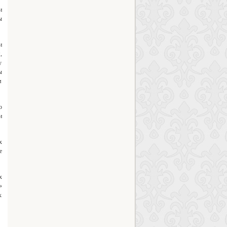
и
ы
и
,
у
ы
м
о
и
х
е
х
»
к