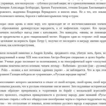
 украинцах, или малороссах – субэтносе русской нации; не о единоплеменниках великог
Империи Александра Безбородко, братьев Разумовских, гетмана Богдана Хмельницкого
рожского, академика Владимира Вернадского и многих иных. Не о тех, кто векам
толического натиска, боролся с набегами крымских татар и турок.
 предал свою кровь и свою веру, кто происходит не от восточнославянских племен
 образовавших древнерусскую народность, а от мифических «укров». Кто преда
евичную похлебку» выгод унии с католиками. Это манкурты, «иваны, не помнящи
е предательство в дело «национальной чести». Недаром один из «героев» этой наци
целование на верность Царю Петру I, получил от последнего в награду именно орде
ован, как клятвопреступник.
вязи польской панночки и Андрея Бульбы, предавшего отца, убитую мать, брата, вс
Свидетельство
придуманный в конце XIX века властями Австро-Венгрии специально в целях борьбы 
е. Ученые редко поспевают за политиканами, и на этнографической карте «лоскутно
овины помечена светло-зеленым; читаем легенду – Rufhenians– русские (ýже – русины)
 Poles – поляки; а вот потомков «древних укров» – не наблюдается. Что ж при это
арламент Галиции победила не «украинская», а Русская народная партия?
мосознание» которого заключается в отказе от своей истории, своей крови, своей вер
опытки доказать, что к русским отношения они не имеют. Зато подлинные исторически
сным образом» превратились в «соратников по борьбе с москальской агрессией»
оего прошлого, стыдиться принадлежности к русскому народу, даже названий «Русь»
ательно стирать с себя все общерусские своеобразные черты и стараться подделаться по
во – это отступление от вековых, всеми ветвями русского народа и народным гение