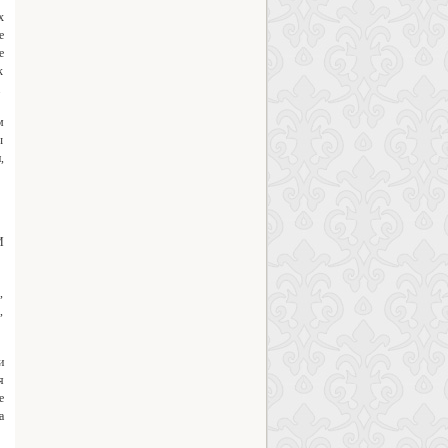
х
е
е
к
.
м
ы
,
И
,
,
и
я
е
а