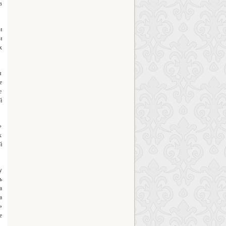
в
и
и
х
я
е
е
й
»
х
й
у
ь
а
а
»
е