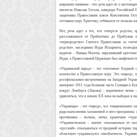
жирными линиями – что речь идет не о настоящих
писателя Николая Гоголя, канцлера Российской 
защитника Православия князя Константина Ост
отстаивал веру Христову, отбивался от польско-ка
Нет, речь идет о тех, кто отвергся родства,
расселившихся от Прибалтики до Прибужья и
«первородство» Святого Православия за «чеч
родства», наследники Иуды Искариота, возведши
иудитов – Ванька Мазепа, нарушивший крестное 
Иуды, а Православной Церковью был анафематств
«Украинский народ» - это «потомки» блудной с
казачество и Православную веру. Это «народ», 
русофильскими настроениями на Западной Украин
империи» 1911 года большая часть Галиции и Бук
вокруг Лемберга (Львова) – коричневое пятно –
удивляться, что в начале ХХ века на выборах в п
«Украинцы» - это «народ», все «национальное са
ради выполнения заложенной в него программы: п
противники – поляки, литва, крымчаки «чуде
«Украинствовать – значит: отказываться от св
«русский», отказываться от преданий истории, тщ
областную «украинскую» самобытность. Украинст