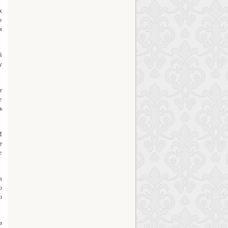
х
о
м
й
у
е
е
ь
И
е
е
в
о
о
з