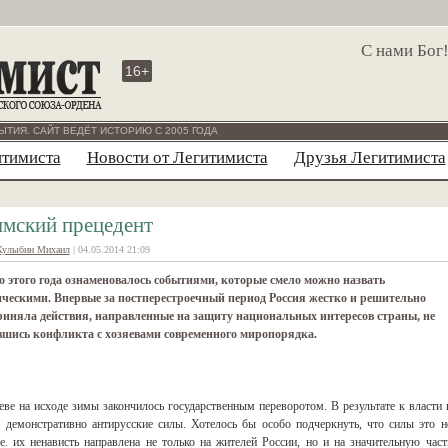
С нами Бог
16+
ЫТИЯ. САЙТ ВЕДЁТ ИСТОРИЮ С 2005 ГОДА
итимиста
Новости от Легитимиста
Друзья Легитимиста
мский прецедент
Кулыбин Михаил
| 04.05.2014 21:09
 этого года ознаменовалось событиями, которые смело можно назвать
ческими. Впервые за постперестроечный период Россия жестко и решительно
иняла действия, направленные на защиту национальных интересов страны, не
вшись конфликта с хозяевами современного миропорядка.
еве на исходе зимы закончилось государственным переворотом. В результате к власти 
 демонстративно антирусские силы. Хотелось бы особо подчеркнуть, что силы это н
.е. их ненависть направлена не только на жителей России, но и на значительную част