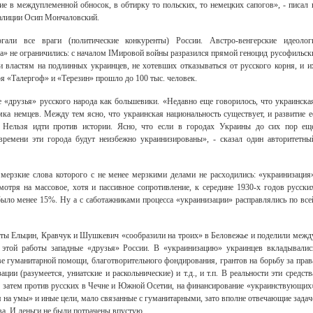
е в междуплеменной обносок, в обтирку то польских, то немецких сапогов», - писал 
Галиции Осип Мончаловский.
гали все враги (политические конкуренты) России. Австро-венгерские идеолог
а» не ограничились: с началом IМировой войны разразился прямой геноцид русофильск
 властям на подлинных украинцев, не хотевших отказываться от русского корня, и и
еря «Талергоф» и «Терезин» прошло до 100 тыс. человек.
е «друзья» русского народа как большевики. «Недавно еще говорилось, что украинска
ка немцев. Между тем ясно, что украинская национальность существует, и развитие е
. Нельзя идти против истории. Ясно, что если в городах Украины до сих пор ещ
времени эти города будут неизбежно украинизированы», - сказал один авторитетны
 мерзкие слова которого с не менее мерзкими делами не расходились: «украинизация
тря на массовое, хотя и пассивное сопротивление, к середине 1930-х годов русски
было менее 15%. Ну а с саботажниками процесса «украинизации» расправлялись по все
исты Ельцин, Кравчук и Шушкевич «сообразили на троих» в Беловежье и поделили межд
т этой работы западные «друзья» России. В «украинизацию» украинцев вкладывалис
е гуманитарной помощи, благотворительного фондирования, грантов на борьбу за прав
ции (разумеется, униатские и раскольнические) и т.д., и т.п. В реальности эти средств
х затем против русских в Чечне и Южной Осетии, на финансирование «украинствующих
я на умы» и иные цели, мало связанные с гуманитарными, зато вполне отвечающие задач
ва. И деньги не были потрачены впустую.