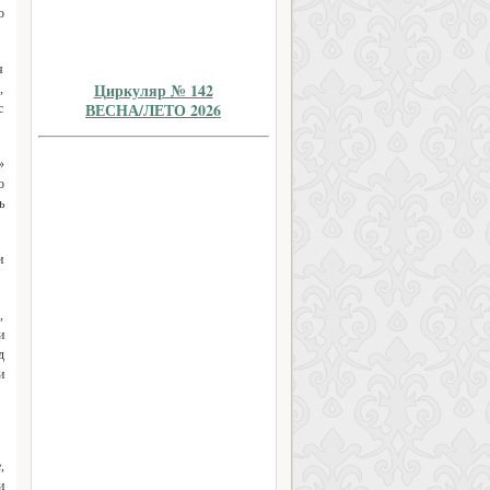
о
я
Циркуляр № 142
,
ВЕСНА/ЛЕТО 2026
с
»
о
ь
и
,
и
д
и
,
и