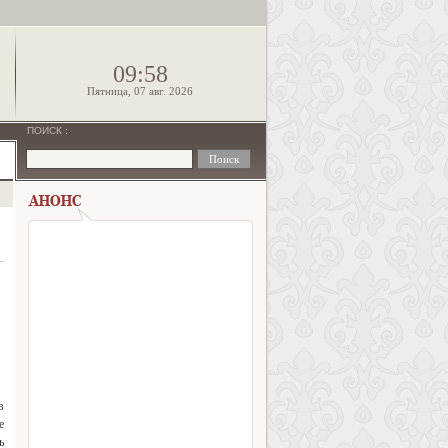
!
09:58
Пятница, 07 авг. 2026
ПОИСК
:
в
е
ь