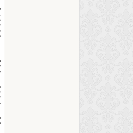
я
.
о
ы
м
х
и
о
х
я
о
ю
с
м
о