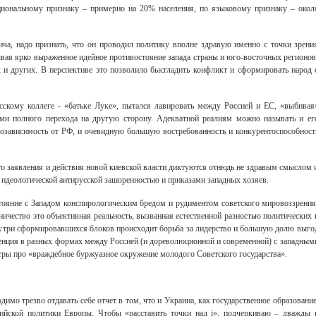
циональному признаку – примерно на 20% населения, по языковому признаку – окол
ча, надо признать, что он проводил политику вполне здравую именно с точки зрени
вая ярко выраженное идейное противостояние запада страны и юго-восточных регионов
х и других. В перспективе это позволило бысгладить конфликт и сформировать народ 
сскому коллеге - «батьке Луке», пытался лавировать между Россией и ЕС, «выбивая
зами полного перехода на другую сторону. Адекватной реалиям можно называть и ег
озависимость от РФ, и очевидную большую востребованность и конкурентоспособност
что заявления и действия новой киевской власти диктуются отнюдь не здравым смыслом 
 идеологической антирусской зашоренностью и приказами западных хозяев.
тояние с Западом конспирологическим бредом и рудиментом советского мировоззрения
ничество это объективная реальность, вызванная естественной разностью политических 
внутри сформировавшихся блоков происходит борьба за лидерство и большую долю выго
ренция в разных формах между Россией (и дореволюционной и современной) с западным
антры про «враждебное буржуазное окружение молодого Советского государства».
имо трезво отдавать себе отчет в том, что и Украина, как государственное образование
сийской политики Европы. Чтобы «расставить точки над i», подчеркиваю – дважды 