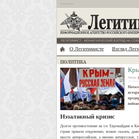
Бесплатно
ЛЕГИТИМИСТ - МОНАРХИЧЕСКИЙ ВЗГЛЯД НА СОБ
О Легитимисте
Взгляд Лег
Кры
Автор:
Начало
истори
предпр
побоя
Нэзалэжный кризис
Долгое противостояние на т.н. Евромайдане в Ки
стране пришли откровенно, можно сказать, даже
просто антироссийские, а именно антирусские, т