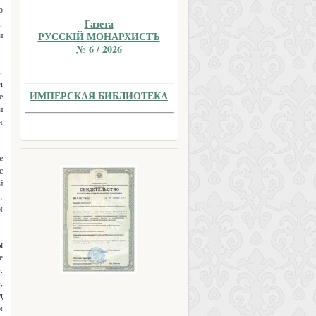
о
Газета
,
РУССКIЙ МОНАРХИСТЪ
и
№ 6 / 2026
,
л
ИМПЕРСКАЯ БИБЛИОТЕКА
е
и
н
е
с
й
;
м
ы
е
.
,
д
м