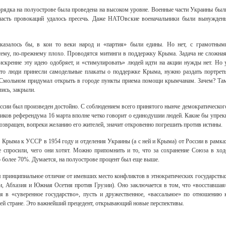
орядка на полуострове была проведена на высоком уровне. Военные части Украины был
сть провокаций удалось пресечь. Даже НАТОвские военачальники были вынужден
 казалось бы, в кои то веки народ и «партия» были едины. Но нет, с грамотным
сему, по-прежнему плохо. Проводятся митинги в поддержку Крыма. Задача не сложная
искренне эту идею одобряет, и «стимулировать» людей идти на акции нужды нет. Но 
 что люди принесли самодельные плакаты о поддержке Крыма, нужно раздать портрет
 в Смольном придумал открыть в городе пункты приема помощи крымчанам. Зачем? Та
ись, закрыли.
сии был произведен достойно. С соблюдением всего принятого нынче демократическог
ников референдума 16 марта вполне четко говорит о единодушии людей. Какие бы упрек
 возвращен, вопреки желанию его жителей, значит откровенно погрешить против истины.
я Крыма к УССР в 1954 году и отделения Украины (а с ней и Крыма) от России в рамка
 спросили, чего они хотят. Можно припомнить и то, что за сохранение Союза в ход
 более 70%. Думается, на полуострове процент был еще выше.
я принципиальное отличие от имевших место конфликтов в этнократических государства
 Абхазия и Южная Осетия против Грузии). Оно заключается в том, что «восставшая
я в «суверенное государство», пусть и дружественное, «вассальное» по отношению 
шей стране. Это важнейший прецедент, открывающий новые перспективы.