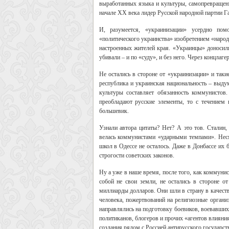
выработанных языка и культуры, самопревращени
начале ХХ века лидер Русской народной партии 
И, разумеется, «украинизации» усердно помо
«политического украинства» изобретением «народ
настроенных жителей края. «Украинцы» доносили
убивали – и по «суду», и без него. Через концлаг
Не остались в стороне от «украинизации» и таки
республика и украинская национальность – выдум
культуры составляет обязанность коммунистов
преобладают русские элементы, то с течением 
большевик.
Узнали автора цитаты? Нет? А это тов. Сталин,
велась коммунистами «ударными темпами». Несмо
школ в Одессе не осталось. Даже в Донбассе их 
строгости советских законов.
Ну а уже в наше время, после того, как коммун
собой не свои земли, не остались в стороне о
миллиарды долларов. Они шли в страну в качеств
человека, пожертвований на религиозные организа
направлялись на подготовку боевиков, воевавши
политиканов, блогеров и прочих «агентов влияни
создания рядом с Россией антирусского государст