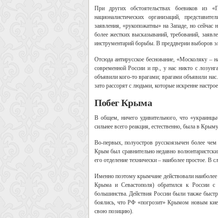
При других обстоятельствах боевиков из «
националистических организаций, представит
заявления, «рукопожатны» на Западе, но сейчас н
более жестких высказываний, требований, заявл
инструментарий борьбы. В преддверии выборов эле
Отсюда антирусское беснование, «Москоляку – на
современной России и пр., у нас никто с лозун
объявили кого-то врагами; врагами объявили нас
зато рассорят с людьми, которые искренне настро
Побег Крыма
В общем, ничего удивительного, что «украинцы»
сильнее всего реакция, естественно, была в Крыму
Во-первых, полуостров русскоязычен более чем 
Крым был сравнительно недавно волюнтаристским
его отделение технически – наиболее простое. В с
Именно поэтому крымчане действовали наиболее 
Крыма и Севастополя) обратился к России с
большинства. Действия России были также быстр
боялись, что РФ «погрозит» Крымом новым киевс
свою позицию).