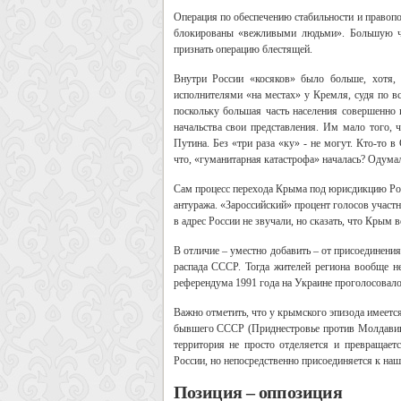
Операция по обеспечению стабильности и правоп
блокированы «вежливыми людьми». Большую ча
признать операцию блестящей.
Внутри России «косяков» было больше, хотя,
исполнителями «на местах» у Кремля, судя по в
поскольку большая часть населения совершенно 
начальства свои представления. Им мало того,
Путина. Без «три раза «ку» - не могут. Кто-то
что, «гуманитарная катастрофа» началась? Одумал
Сам процесс перехода Крыма под юрисдикцию Рос
антуража. «Зароссийский» процент голосов участ
в адрес России не звучали, но сказать, что Крым
В отличие – уместно добавить – от присоединени
распада СССР. Тогда жителей региона вообще не
референдума 1991 года на Украине проголосовало
Важно отметить, что у крымского эпизода имеетс
бывшего СССР (Приднестровье против Молдавии,
территория не просто отделяется и превращаетс
России, но непосредственно присоединяется к на
Позиция – оппозиция