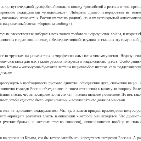
й исторгнут очередной русофобский вопль по поводу «российской агрессии» и «имперски
ткровенно поддерживали «майданщиков». Либералы лукаво игнорировали не тольк
, поскольку ненависть к России их только роднит), но и их неприкрытый антисемитиз
ие национальный состав «борцов за свободу»).
оторым отечественные либералы всех толков требовали недопущения войны, и искренне
краинских солдатиков в очевидно бесперспективной ситуации не ставших эту самую войн
частью «русских националистов» и «профессиональных» антикоммунистов. Недопущени
на» оказалось для них важнее русских интересов и национальных чувств. Особо рьяны
ению Крыма – «лакмусова бумажка» теста на национал-большевизм: если поддерживаеш
длежит».
орассуждать о необходимости русского единства, объединения духа, сплочения нации. 
льшинство граждан России объединились в своем отношении к какому-то вопросу. Боле
твия власти, что за последние почти сто лет – и вовсе явление уникальное. Но нет, тако
вает; чтобы единство было «правильным» – возглавлять его должны они сами.
 они, «в принципе», поддерживают. Мы, де, к власти придем, присоединим полуостро
 этот «принцип» реализует власть, в оппозиции к которой они находятся. Что думают 
русские братья», о которых столько говорено), оппозиционеров вообще не сильн
я на призыв из Крыма, его бы тотчас заклеймили «предателем интересов России». А ра