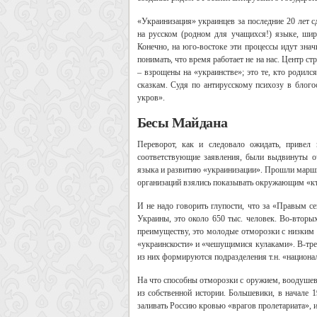
«Украинизация» украинцев за последние 20 лет с
на русском (родном для учащихся!) языке, ши
Конечно, на юго-востоке эти процессы идут значи
понимать, что время работает не на нас. Центр 
– взрощены на «украинстве»; это те, кто родилс
сказкам. Судя по антирусскому психозу в блого
укров».
Бесы Майдана
Переворот, как и следовало ожидать, привел 
соответствующие заявления, были выдвинуты о
языка и развитию «украинизации». Прошли марши
организаций взялись показывать окружающим «кто
И не надо говорить глупости, что за «Правым с
Украины, это около 650 тыс. человек. Во-вторы
преимуществу, это молодые отморозки с низким
«украинскости» и «чешущимися кулаками». В-трет
из них формируются подразделения т.н. «национа
На что способны отморозки с оружием, воодуше
из собственной истории. Большевики, в начале 
заливать Россию кровью «врагов пролетариата», и