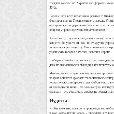
граждан собственно Украины (по формально-на
50%).
Вообще, при всех недостатках режима В.Янукови
формирования на Украине единого народа. Учиты
он стремился поддерживать баланс интересов те
общими мировоззренческими установками.
Кроме того, Янукович, подражая своему белору
какие-то бонусы то от тех, то от других угро
экономическую политику. Она учитывала и энерг
украинских товаров в России, нежели в Европе.
В общем, с какой стороны не смотри, очевидно, 
даже не экономической выгодой, а исключительно
Можно сколько угодно язвить, называя противос
но факт останется фактом: геополитическое сопер
экономических интересов стран. Собственно, и 
от проводимой линии. Это закономерно, и конку
странами – это реальность, а вовсе не перепев м
Иудиты
Чтобы адекватно оценивать происходящее, необход
и сам «украинский народ» - продукты антирос