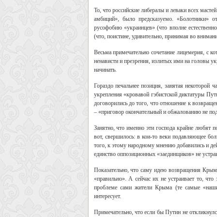
То, что российские либералы и леваки всех масте
амбиций», было предсказуемо. «Болотники» о
русофобию «украинцев» (что вполне естественно
(что, поистине, удивительно, принимая во вниман
Весьма примечательно сочетание лицемерия, с к
ненависти и презрения, излитых ими на головы у
начинать.
Гораздо печальнее позиция, занятая некоторой 
укрепления «кровавой гэбистской диктатуры Пути
договорились до того, что отношение к возвращ
– «приговор окончательный и обжалованию не по
Занятно, что именно эти господа крайне любят п
вот, свершилось: в кои-то веки подавляющее бо
того, к этому народному мнению добавились и дейс
единство оппозиционных «заединщиков» не устраи
Показательно, что саму идею возвращения Крыма
«правильно». А сейчас их не устраивает то, что
проблеме сами жители Крыма (те самые «наши 
интересует.
Примечательно, что если бы Путин не откликнулс