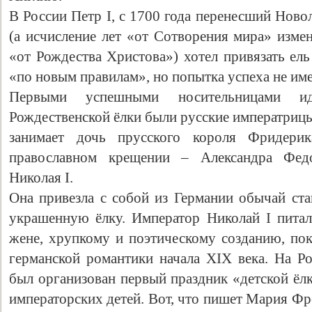
В России Петр I, с 1700 года перенесший Новол
(а исчисление лет «от Сотворения мира» изме
«от Рождества Христова») хотел привязать ел
«по новым правилам», но попытка успеха не име
Первыми успешными носительницами ид
Рождественской ёлки были русские императрицы
занимает дочь прусского короля Фридерика
православном крещении – Александра Федо
Свидетельство
Николая I.
Она привезла с собой из Германии обычай ста
украшенную ёлку. Император Николай I питал
жене, хрупкому и поэтическому созданию, по
германской романтики начала ХIХ века. На Р
был организован первый праздник «детской ёл
императорских детей. Вот, что пишет Мария Фр