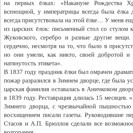
на первых ёлках: «Накануне Рождества Хр
всенощной, у императрицы всегда была ёлка
всегда присутствовала на этой ёлке… У меня ещ
из царских ёлок: письменный стол со стулом 
Жуковского, серебро и разные другие вещи.
сердечно, несмотря на то, что было в присутс
но они умели, как никто, своей добротой и
натянутость этикета».
В 1837 году праздник ёлки был омрачен драма
пожар разразился в Зимнем дворце, где была у
царская фамилия оставалась в Аничковом двор
в 1839 году. Реставрация длилась 15 месяцев. 
Зимнего дворца, с чрезвычайной пышностью 
восхищением писали газеты. Руководившие пе
Стасов и А.П. Брюллов сделали все возможно
возгорания.