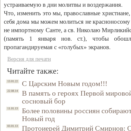
устраиваемую в дни молитвы и воздержания.
Что, изменить это мы, православные христиане, 
себя дома мы можем молиться не красноносому 
не импортному Санте, а св. Николаю Мирликий
(память 1 января нов. ст.), чтобы обошл
пропагандируемая с «голубых» экранов.
Версия для печати
Читайте также:
С Царским Новым годом!!!
13.01.22
В память о героях Первой мировой
22.08.14
сосновый бор
Более половины россиян собирают
11.01.13
Новый год
Протоиерей Димитрий Смирнов: О
03.01.13