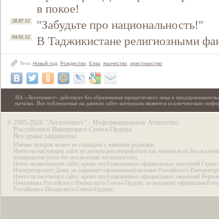
в покое!
"Забудьте про национальность!"
28.07.12
В Таджикистане религиозными фа
04.01.12
Теги:
Новый год
,
Рождество
,
Елка
,
язычество
,
христианство
ИА «Легитимист» действует без образования юридического лица и предпринимательс
началах. Все публикуемые на данном сайте материалы являются исключительно инф
2005-2026 “Легитимист” - Информационное Агентство
©
Российского Имперского Союза-Ордена.
Все права защищены.
Мнение авторов может не совпадать с мнением редакции.
Ничто на настоящем сайте не должно рассматриваться как мнение всех без исключ
монархистов (всех без исключения легитимистов).
Ничто на настоящем сайте, кроме опубликованных официальных заявлений Главы 
Императорского Дома, не выражает официальной позиции Российского Император
Ничто на настоящем сайте, кроме опубликованных официальных заявлений Верхов
Начальника Российского Имперского Союза-Ордена, не выражает официальной по
Российского Имперского Союза-Ордена.