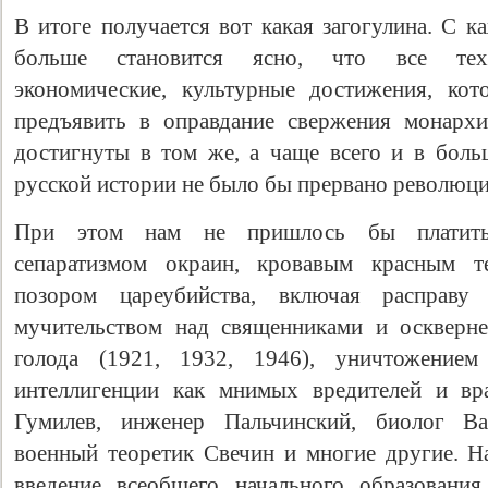
В итоге получается вот какая загогулина. С 
больше становится ясно, что все техни
экономические, культурные достижения, кот
предъявить в оправдание свержения монарх
достигнуты в том же, а чаще всего и в боль
русской истории не было бы прервано революц
При этом нам не пришлось бы платить 
сепаратизмом окраин, кровавым красным те
позором цареубийства, включая расправу 
мучительством над священниками и оскверн
голода (1921, 1932, 1946), уничтожением
интеллигенции как мнимых вредителей и в
Гумилев, инженер Пальчинский, биолог Ва
военный теоретик Свечин и многие другие. Н
введение всеобщего начального образовани