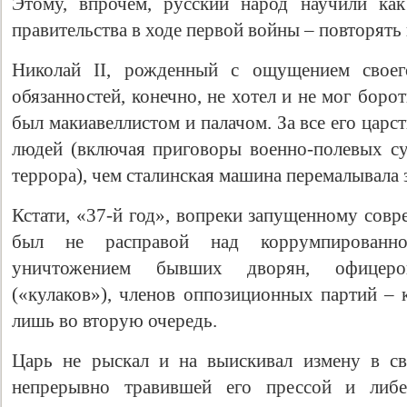
Этому, впрочем, русский народ научили как
правительства в ходе первой войны – повторять 
Николай II, рожденный с ощущением своег
обязанностей, конечно, не хотел и не мог борот
был макиавеллистом и палачом. За все его цар
людей (включая приговоры военно-полевых с
террора), чем сталинская машина перемалывала з
Кстати, «37-й год», вопреки запущенному сов
был не расправой над коррумпированно
уничтожением бывших дворян, офицеров
(«кулаков»), членов оппозиционных партий – 
лишь во вторую очередь.
Царь не рыскал и на выискивал измену в св
непрерывно травившей его прессой и либер