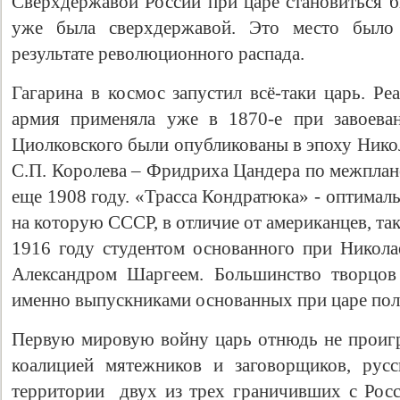
Сверхдержавой России при царе становиться б
уже была сверхдержавой. Это место было
результате революционного распада.
Гагарина в космос запустил всё-таки царь. Р
армия применяла уже в 1870-е при завоеван
Циолковского были опубликованы в эпоху Никол
С.П. Королева – Фридриха Цандера по межпла
еще 1908 году. «Трасса Кондратюка» - оптималь
на которую СССР, в отличие от американцев, так
1916 году студентом основанного при Николае
Александром Шаргеем. Большинство творцов
именно выпускниками основанных при царе пол
Первую мировую войну царь отнюдь не проигр
коалицией мятежников и заговорщиков, русс
территории двух из трех граничивших с Рос