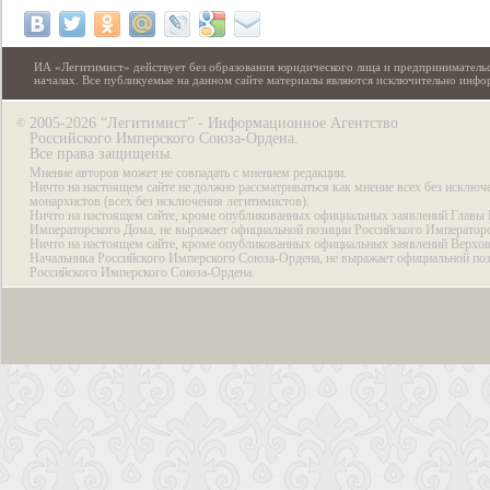
ИА «Легитимист» действует без образования юридического лица и предпринимательс
началах. Все публикуемые на данном сайте материалы являются исключительно инф
2005-2026 “Легитимист” - Информационное Агентство
©
Российского Имперского Союза-Ордена.
Все права защищены.
Мнение авторов может не совпадать с мнением редакции.
Ничто на настоящем сайте не должно рассматриваться как мнение всех без исключ
монархистов (всех без исключения легитимистов).
Ничто на настоящем сайте, кроме опубликованных официальных заявлений Главы 
Императорского Дома, не выражает официальной позиции Российского Император
Ничто на настоящем сайте, кроме опубликованных официальных заявлений Верхов
Начальника Российского Имперского Союза-Ордена, не выражает официальной по
Российского Имперского Союза-Ордена.