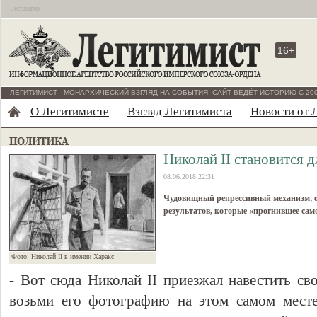
Бесплатно
16+
ЛЕГИТИМИСТ - МОНАРХИЧЕСКИЙ ВЗГЛЯД НА СОБЫТИЯ. САЙТ ВЕДЁТ ИСТОРИЮ С 200
О Легитимисте
Взгляд Легитимиста
Новости от 
Николай II становится 
08.06.2018 22:31
Чудовищный репрессивный механизм, о
результатов, которые «прогнившее сам
Фото: Николай II в имении Харакс
- Вот сюда Николай II приезжал навестить св
возьми его фотографию на этом самом мест