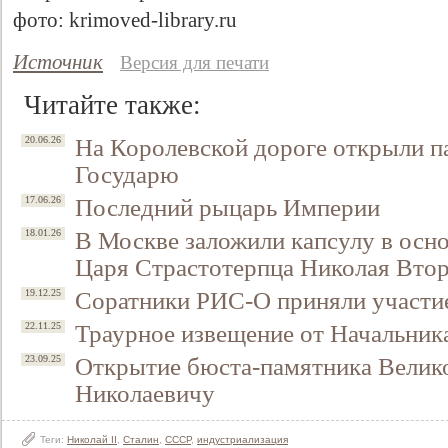
фото: krimoved-library.ru
Источник
Версия для печати
Читайте также:
На Королевской дороге открыли п
20.06.26
Государю
Последний рыцарь Империи
17.06.26
В Москве заложили капсулу в осно
18.01.26
Царя Страстотерпца Николая Вто
Соратники РИС-О приняли участие
19.12.25
Траурное извещение от Начальни
22.11.25
Открытие бюста-памятника Велик
23.09.25
Николаевичу
Теги:
Николай II
,
Сталин
,
СССР
,
индустриализация