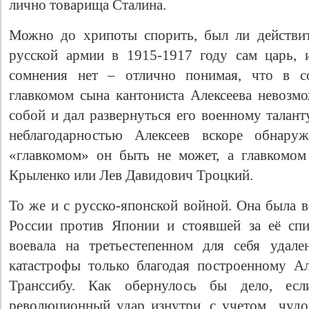
лично товарища Сталина.
Можно до хрипоты спорить, был ли действи
русской армии в 1915-1917 году сам царь, 
сомнения нет – отлично понимая, что в со
главкомом сына кантониста Алексеева невозмо
собой и дал развернуться его военному талант
неблагодарностью Алексеев вскоре обнару
«главкомом» он быть не может, а главкомом
Крыленко или Лев Давидович Троцкий.
То же и с русско-японской войной. Она была 
России против Японии и стоявшей за её сп
воевала на третьестепенном для себя удале
катастрофы только благодая построенному Ал
Транссибу. Как обернулось бы дело, ес
революционный удар изнутри, с учетом чудо