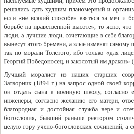
насилуемые худшими, причем это продолжалось
решались дать худшим планомерный и организо
если «не всякий способен взяться за меч и б
борьбе на нравственной высоте», то ясно, чт
люди, а лучшие люди, сочетающие в себе благо
вынесут этого бремени, а злые изменят самому п
так по морали Толстого, ибо только «для лиц
Георгий Победоносец, и заколотый им дракон» (с
Лучший моралист из наших старших совр
Затворник (1894 г.) на запрос одной своей ко
он отдать сына в военную школу, согласно 
инженеры, согласно желанию его матери, отве
благородная и достойная служба вере и отеч
богословия, бывший раньше ректором столи
целую гору учено-богословских сочинений, а с