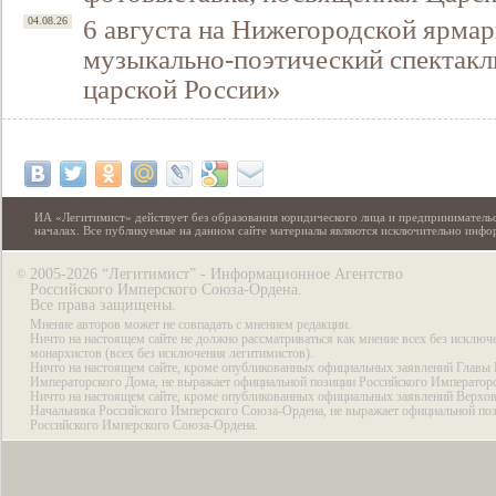
6 августа на Нижегородской ярмар
04.08.26
музыкально-поэтический спектакл
царской России»
ИА «Легитимист» действует без образования юридического лица и предпринимательс
началах. Все публикуемые на данном сайте материалы являются исключительно инф
2005-2026 “Легитимист” - Информационное Агентство
©
Российского Имперского Союза-Ордена.
Все права защищены.
Мнение авторов может не совпадать с мнением редакции.
Ничто на настоящем сайте не должно рассматриваться как мнение всех без исключ
монархистов (всех без исключения легитимистов).
Ничто на настоящем сайте, кроме опубликованных официальных заявлений Главы 
Императорского Дома, не выражает официальной позиции Российского Император
Ничто на настоящем сайте, кроме опубликованных официальных заявлений Верхов
Начальника Российского Имперского Союза-Ордена, не выражает официальной по
Российского Имперского Союза-Ордена.