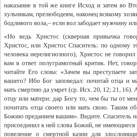
наказание в той же книге Исход и затем во Вт
хульникам, прелюбодеям, наконец всякому хозя
бодливого вола,– если вол забодает мужчину и
«Но ведь Христос (скверная привычка гово
Христос, или Христос Спаситель: по одному э
человека нерелигиозного), Христос не говорил
вам в ответ полуграмотный критик. Нет, говор
читайте Его слова: «Зачем вы преступаете з
вашего? Ибо Бог заповедал: почитай отца и м
мать смертию да умрет (ср. Исх. 20, 12; 21, 16).
отцу или матери: дар Богу то, чем бы ты от мен
почитать отца своего или мать свою. Таким о
Божию преданием вашим». Видите. Спаситель не
присоединил к ней слова Божий, не имеющиеся 
повеление о смертной казни для злословящ