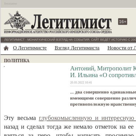
Бесплатно
16+
ЛЕГИТИМИСТ - МОНАРХИЧЕСКИЙ ВЗГЛЯД НА СОБЫТИЯ. САЙТ ВЕДЁТ ИСТОРИЮ С 200
О Легитимисте
Взгляд Легитимиста
Новости от 
Антоний, Митрополит К
И. Ильина «О сопротив
20.05.2022 10:41
... два совершенно одинаковые
имеющими совершенно различ
противоположную нравственну
Эту весьма
глубокомысленную и интересную
назад и сделал тогда же немало отметок на ее
взяться за перо, чтобы написать просимую