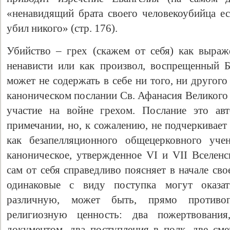
«ненавидящий брата своего человекоубийца ес
убил никого» (стр. 176).
Убийство – грех (скажем от себя) как выра
ненависти или как произвол, воспрещенный 
может не содержать в себе ни того, ни другог
каноническом послании Св. Афанасия Великого
участие на войне грехом. Послание это ав
примечании, но, к сожалению, не подчеркивает
как безапелляционного общецерковного уче
каноническое, утвержденное VI и VII Вселен
сам от себя справедливо поясняет в начале св
одинаковые с виду поступка могут оказа
различную, может быть, прямо противо
религиозную ценность: два пожертвовани
документом, два поступления в полк, две сме