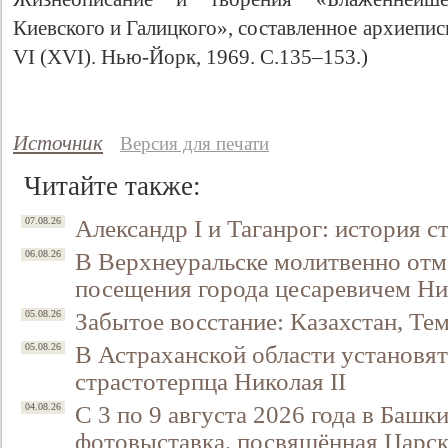
Киевского и Галицкого», составленное архиепи
VI (XVI). Нью-Йорк, 1969. С.135–153.)
Источник
Версия для печати
Читайте также:
Александр I и Таганрог: история с
07.08.26
В Верхнеуральске молитвенно отм
06.08.26
посещения города цесаревичем Н
Забытое восстание: Казахстан, Тем
05.08.26
В Астраханской области установят
05.08.26
страстотерпца Николая II
С 3 по 9 августа 2026 года в Башк
04.08.26
фотовыставка, посвящённая Царск