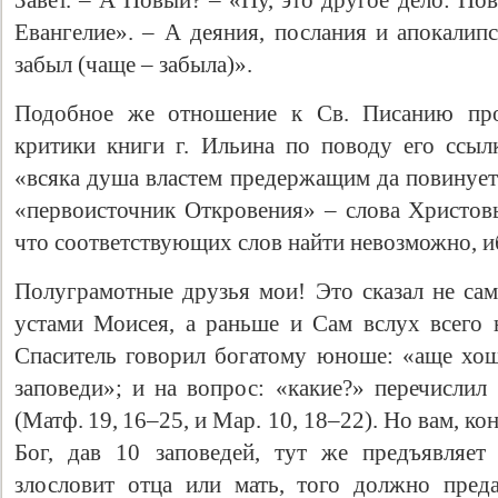
Завет. – А Новый? – «Ну, это другое дело: Нов
Евангелие». – А деяния, послания и апокалипс
забыл (чаще – забыла)».
Подобное же отношение к Св. Писанию про
критики книги г. Ильина по поводу его ссыл
«всяка душа властем предержащим да повинует
«первоисточник Откровения» – слова Христов
что соответствующих слов найти невозможно, и
Свидетельство
Полуграмотные друзья мои! Это сказал не сам 
устами Моисея, а раньше и Сам вслух всего н
Спаситель говорил богатому юноше: «аще хо
заповеди»; и на вопрос: «какие?» перечислил
(Матф. 19, 16–25, и Map. 10, 18–22). Но вам, ко
Бог, дав 10 заповедей, тут же предъявляет
злословит отца или мать, того должно преда