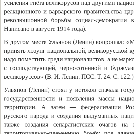
усиления гнёта великорусов над другими нацио
реакционного и варварского правительства цар
революционной борьбы социал-демократии в
Написано в августе 1914 года).
В другом месте Ульянов (Ленин) вопрошал: «М
принять лозунг национальной, великорусской к
надо поместить среди националистов, а не мар
с господствующей, черносотенной и буржуаз
великоруссов» (В. И. Ленин. ПСС. Т. 24. С. 122.)
Ульянов (Ленин) стоял у истоков сначала госу
государственности и появления массы наци
территории. А затем — федерализации Рос
русского народа и создания выдуманных наций
также создания сепаратистских очагов на 
территориально-племенную бомбу под здани