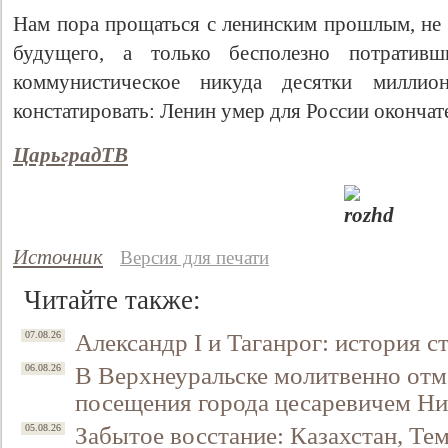
Нам пора прощаться с ленинским прошлым, не 
будущего, а только бесполезно потратив
коммунистическое никуда десятки миллио
констатировать: Ленин умер для России окончате
ЦарьградТВ
Источник
Версия для печати
Читайте также:
Александр I и Таганрог: история с
07.08.26
В Верхнеуральске молитвенно отм
06.08.26
посещения города цесаревичем Н
Забытое восстание: Казахстан, Тем
05.08.26