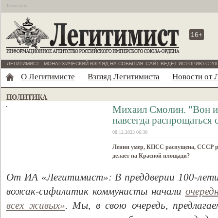
Бесплатно
16+
ЛЕГИТИМИСТ - МОНАРХИЧЕСКИЙ ВЗГЛЯД НА СОБЫТИЯ. САЙТ ВЕДЁТ ИСТОРИЮ С 200
О Легитимисте
Взгляд Легитимиста
Новости от 
Михаил Смолин. "Вон и
навсегда распрощаться 
08.12.2023 06:30
Ленин умер, КПСС распущена, СССР ра
делает на Красной площади?
От ИА «Легитимист»: В п
реддверии 100-лети
вожак-сифилитик коммунисты начали
очеред
всех живых»
. Мы, в свою очередь, предлаг