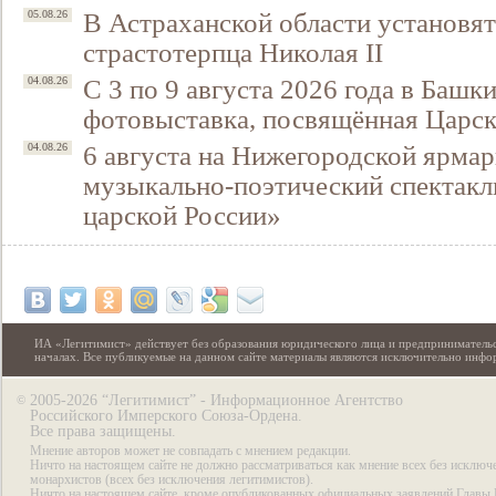
В Астраханской области установят
05.08.26
страстотерпца Николая II
С 3 по 9 августа 2026 года в Башк
04.08.26
фотовыставка, посвящённая Царск
6 августа на Нижегородской ярмар
04.08.26
музыкально-поэтический спектакл
царской России»
ИА «Легитимист» действует без образования юридического лица и предпринимательс
началах. Все публикуемые на данном сайте материалы являются исключительно инф
2005-2026 “Легитимист” - Информационное Агентство
©
Российского Имперского Союза-Ордена.
Все права защищены.
Мнение авторов может не совпадать с мнением редакции.
Ничто на настоящем сайте не должно рассматриваться как мнение всех без исключ
монархистов (всех без исключения легитимистов).
Ничто на настоящем сайте, кроме опубликованных официальных заявлений Главы 