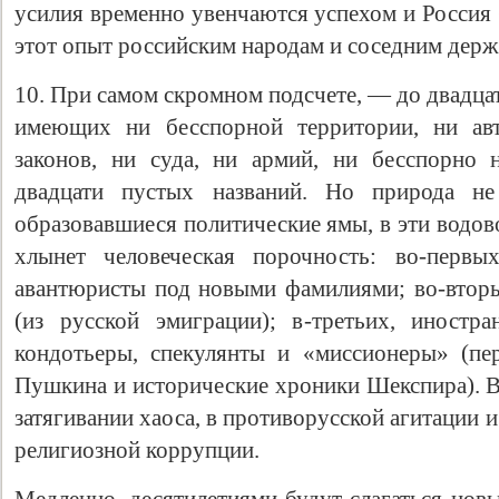
усилия временно увенчаются успехом и Россия 
этот опыт российским народам и соседним дер
10. При самом скромном подсчете, — до двадца
имеющих ни бесспорной территории, ни авт
законов, ни суда, ни армий, ни бесспорно 
двадцати пустых названий. Но природа н
образовавшиеся политические ямы, в эти водов
хлынет человеческая порочность: во-первы
авантюристы под новыми фамилиями; во-втор
(из русской эмиграции); в-третьих, иностр
кондотьеры, спекулянты и «миссионеры» (пе
Пушкина и исторические хроники Шекспира). Вс
затягивании хаоса, в противорусской агитации и
религиозной коррупции.