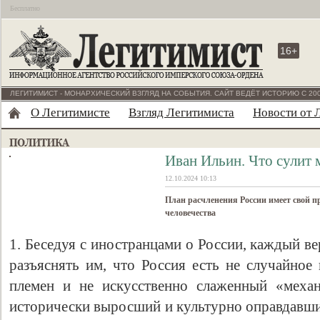
Бесплатно
16+
ЛЕГИТИМИСТ - МОНАРХИЧЕСКИЙ ВЗГЛЯД НА СОБЫТИЯ. САЙТ ВЕДЁТ ИСТОРИЮ С 200
О Легитимисте
Взгляд Легитимиста
Новости от 
Иван Ильин. Что сулит 
12.10.2024 10:13
План расчленения России имеет свой пр
человечества
1. Беседуя с иностранцами о России, каждый в
разъяснять им, что Россия есть не случайное
племен и не искусственно слаженный «механ
исторически выросший и культурно оправдавши