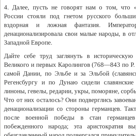
4. Далее, пусть не говорят нам о том, что
России стояли под гнетом русского больши
вздорная и ложная фантазия. Императо
денационализировала свои малые народы, в от
Западной Европе.
Дайте себе труд заглянуть в историческую
Великого и первых Каролингов (768—843 по Р. 
самой Дании, по Эльбе и за Эльбой (славянс
Регенсбургу и по Дунаю сидели славянские 
линоны, гевелы, редарии, укры, поморяне, сорбы
Что от них осталось? Они подверглись завоев
денационализации со стороны германцев. Такт
после военной победы в стан германце
побежденного народа; эта аристократия вы
обезглавленный народ подвергался принудител