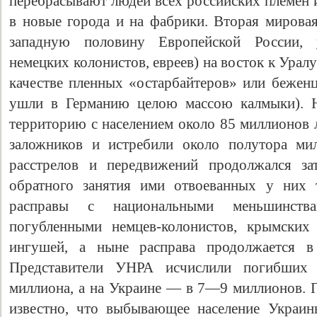
перебрасывают людей всех российских племен и
в новые города и на фабрики. Вторая мировая
западную половину Европейской России, 
немецких колонистов, евреев) на восток к Уралу 
качестве пленных «остарбайтеров» или беженц
ушли в Германию целою массою калмыки). Н
территорию с населением около 85 миллионов 
заложников и истребили около полутора ми
расстрелов и передвижений продолжался за
обратного занятия ими отвоеванных у них 
расправы с национальными меньшинств
погубленными немцев-колонистов, крымских 
ингушей, а ныне расправа продолжается в
Представители УНРА исчислили погибших 
миллиона, а на Украине — в 7—9 миллионов. 
известно, что выбывающее население Украин