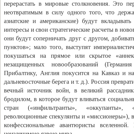
перерастать в мировые столкновения. Это пе
неотвратимым в силу одного того, что держа
азиатские и американские) будут вкладывать
интересы и свои стратегические расчеты в нов
они будут соперничать друг с другом, добива
пунктов»; мало того, выступят империалистич
покушаться на прямое или скрытое «аннек
незащищенных новообразований (Герман
Прибалтику, Англия покусится на Кавказ и 
Свидетельство
дальневосточные берега и т. д.). Россия преврат
вечный источник войн, в великий рассадни
бродилом, в которое будут вливаться социаль
стран («инфильтранты», «оккупанты», «а
революционные спекулянты и «миссионеры»), в
конфессиональные авантюристы вселенной. 
неизлечимою язвою мира.