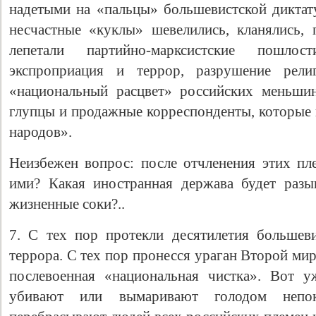
надетыми на «пальцы» большевистской диктату
несчастные «куклы» шевелились, кланялись,
лепетали партийно-марксистские пошло
экспроприация и террор, разрушение рел
«национальный расцвет» российских меньшин
глупцы и продажные корреспонденты, которые 
народов».
Неизбежен вопрос: после отчленения этих пле
ими? Какая иностранная держава будет разы
жизненные соки?..
7. С тех пор протекли десятилетия большеви
террора. С тех пор пронесся ураган Второй ми
послевоенная «национальная чистка». Вот у
убивают или вымаривают голодом непо