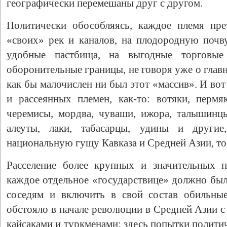
географически перемешаны друг с другом.
Политически обособляясь, каждое племя прет
«своих» рек и каналов, на плодородную почву
удобные пастбища, на выгодные торговые
оборонительные границы, не говоря уже о глав
как бы малочислен ни был этот «массив». И во
и рассеянных племен, как-то: вотяки, пермяк
черемисы, мордва, чуваши, ижора, талышинцы
алеуты, лаки, табасарцы, удины и други
национальную гущу Кавказа и Средней Азии, т
Расселение более крупных и значительных п
каждое отдельное «государствице» должно был
соседям и включить в свой состав обильны
обстояло в начале революции в Средней Азии с
кайсаками и туркменами: здесь попытки полити