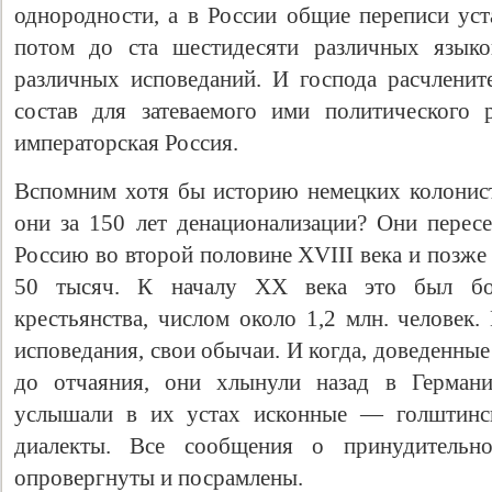
однородности, а в России общие переписи уст
потом до ста шестидесяти различных языко
различных исповеданий. И господа расчленит
состав для затеваемого ими политического 
императорская Россия.
Вспомним хотя бы историю немецких колонист
они за 150 лет денационализации? Они пере
Россию во второй половине XVIII века и позж
50 тысяч. К началу XX века это был бог
крестьянства, числом около 1,2 млн. человек.
исповедания, свои обычаи. И когда, доведенны
до отчаяния, они хлынули назад в Герман
услышали в их устах исконные — голштинск
диалекты. Все сообщения о принудительн
опровергнуты и посрамлены.