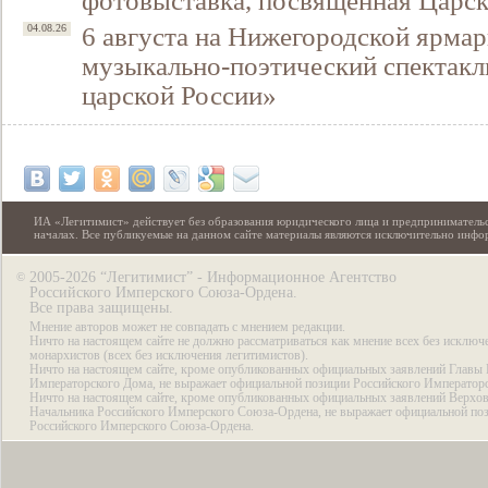
фотовыставка, посвящённая Царск
6 августа на Нижегородской ярмар
04.08.26
музыкально-поэтический спектакл
царской России»
ИА «Легитимист» действует без образования юридического лица и предпринимательс
началах. Все публикуемые на данном сайте материалы являются исключительно инф
2005-2026 “Легитимист” - Информационное Агентство
©
Российского Имперского Союза-Ордена.
Все права защищены.
Мнение авторов может не совпадать с мнением редакции.
Ничто на настоящем сайте не должно рассматриваться как мнение всех без исключ
монархистов (всех без исключения легитимистов).
Ничто на настоящем сайте, кроме опубликованных официальных заявлений Главы 
Императорского Дома, не выражает официальной позиции Российского Император
Ничто на настоящем сайте, кроме опубликованных официальных заявлений Верхов
Начальника Российского Имперского Союза-Ордена, не выражает официальной по
Российского Имперского Союза-Ордена.