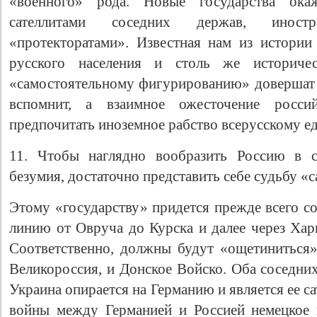
«военного» рода. Новые государства ока
сателлитами соседних держав, инос
«протекторатами». Известная нам из истории
русского населения и столь же историче
«самостоятельному фигурированию» довершат д
вспомнит, а взаимное ожесточение росси
предпочитать иноземное рабство всерусскому е
11. Чтобы наглядно вообразить Россию в с
безумия, достаточно представить себе судьбу 
Этому «государству» придется прежде всего с
линию от Овруча до Курска и далее через Хар
Соответственно, должны будут «ощетиниться
Великороссия, и Донское Войско. Оба соседних
Украина опирается на Германию и является ее са
войны между Германией и Россией немецкое 