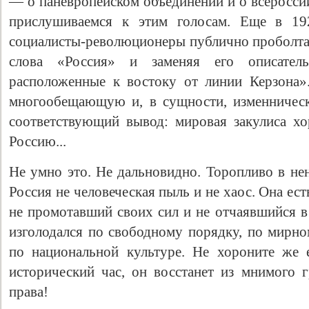
— о паневропейском объединении и о всеросси
прислушиваемся к этим голосам. Еще в 19
социалисты-революционеры публично проболтал
слова «Россия» и заменяя его описател
расположенные к востоку от линии Керзона»
многообещающую и, в сущности, изменничес
соответствующий вывод: мировая закулиса х
Россию...
Не умно это. Не дальновидно. Торопливо в нен
Россия не человеческая пыль и не хаос. Она ест
не промотавший своих сил и не отчаявшийся в
изголодался по свободному порядку, по мирно
по национальной культуре. Не хороните же 
исторический час, он восстанет из мнимого г
права!