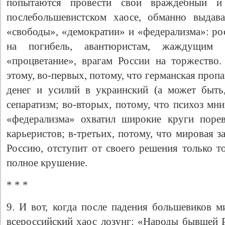
попытаются провести свой враждебный 
послебольшевистском хаосе, обманно выдав
«свободы», «демократии» и «федерализма»: ро
на погибель, авантюристам, жаждущим 
«процветание», врагам России на торжеств
этому, во-первых, потому, что германская про
денег и усилий в украинский (а может быть
сепаратизм; во-вторых, потому, что психоз м
«федерализма» охватил широкие круги поре
карьеристов; в-третьих, потому, что мировая 
Россию, отступит от своего решения только то
полное крушение.
* * *
9. И вот, когда после падения большевиков м
всероссийский хаос лозунг: «Народы бывшей Р