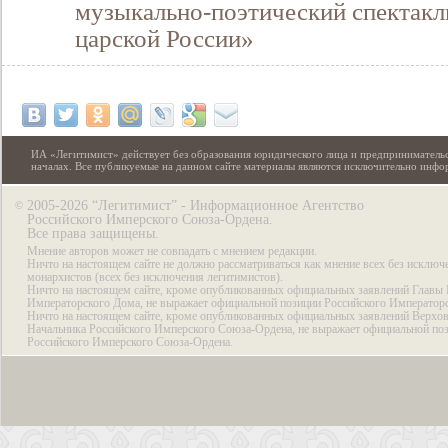
музыкально-поэтический спектакл
царской России»
ИА «Легитимист» действует без образования юридического лица и предпринимательс
началах. Все публикуемые на данном сайте материалы являются исключительно инф
2005-2026 “Легитимист” - Информационное Агентство
©
Российского Имперского Союза-Ордена.
Все права защищены.
Мнение авторов может не совпадать с мнением редакции.
Ничто на настоящем сайте не должно рассматриваться как мнение всех без исключ
монархистов (всех без исключения легитимистов).
Ничто на настоящем сайте, кроме опубликованных официальных заявлений Главы 
Императорского Дома, не выражает официальной позиции Российского Император
Ничто на настоящем сайте, кроме опубликованных официальных заявлений Верхов
Начальника Российского Имперского Союза-Ордена, не выражает официальной по
Российского Имперского Союза-Ордена.