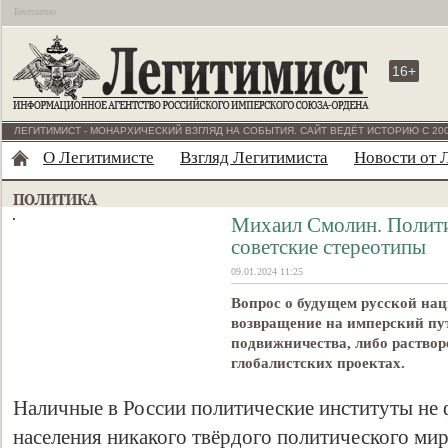
Бесплатно
16+
ЛЕГИТИМИСТ - МОНАРХИЧЕСКИЙ ВЗГЛЯД НА СОБЫТИЯ. САЙТ ВЕДЁТ ИСТОРИЮ С 200
О Легитимисте
Взгляд Легитимиста
Новости от 
Михаил Смолин. Полити
советские стереотипы
09.01.2024 11:25
Вопрос о будущем русской нац
возвращение на имперский пу
подвижничества, либо раство
глобалистских проектах.
Наличные в России политические институты не
населения никакого твёрдого политического ми