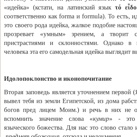
«идейка» (кстати, на латинский язык
τό
εἶδ
соответственно как forma и formula). То есть,
это своего рода идейка, жалкое подобие насто
прозревает «умным» зрением, а творит с
пристрастиями и склонностями. Однако в г
человека эта его самодельная идейка выглядит 
Идолопоклонство и иконопочитание
Вторая заповедь является уточнением первой (
вывел тебя из земли Египетской, из дома рабст
богов пред лицем Моим.) и речь в них не о
вспомнить значение слова «
кумир
» - это 
языческого божества. Для нас это слово стало
предмет обожания
, отсюда и недоумения.