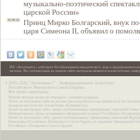
музыкально-поэтический спектакл
царской России»
Принц Мирко Болгарский, внук по
02.08.26
царя Симеона II, объявил о помол
ИА «Легитимист» действует без образования юридического лица и предпринимательс
началах. Все публикуемые на данном сайте материалы являются исключительно инф
2005-2026 “Легитимист” - Информационное Агентство
©
Российского Имперского Союза-Ордена.
Все права защищены.
Мнение авторов может не совпадать с мнением редакции.
Ничто на настоящем сайте не должно рассматриваться как мнение всех без исключ
монархистов (всех без исключения легитимистов).
Ничто на настоящем сайте, кроме опубликованных официальных заявлений Главы 
Императорского Дома, не выражает официальной позиции Российского Император
Ничто на настоящем сайте, кроме опубликованных официальных заявлений Верхов
Начальника Российского Имперского Союза-Ордена, не выражает официальной по
Российского Имперского Союза-Ордена.