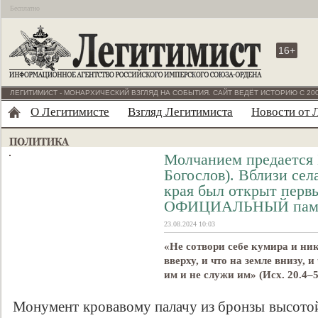
Бесплатно
16+
ЛЕГИТИМИСТ - МОНАРХИЧЕСКИЙ ВЗГЛЯД НА СОБЫТИЯ. САЙТ ВЕДЁТ ИСТОРИЮ С 200
О Легитимисте
Взгляд Легитимиста
Новости от 
Молчанием предается Б
Богослов). Вблизи сел
края был открыт перв
ОФИЦИАЛЬНЫЙ памя
23.08.2024 10:03
«Не сотвори себе кумира и ник
вверху, и что на земле внизу, 
им и не служи им» (Исх. 20.4–5
Монумент кровавому палачу из бронзы высотой 