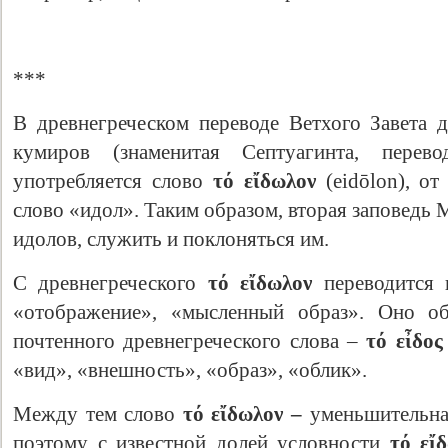
***
В древнегреческом переводе Ветхого Завета 
кумиров (знаменитая Септуагинта, перево
употребляется слово
τό
εἴδωλον
(eidōlon), от
слово «идол». Таким образом, вторая заповедь 
идолов, служить и поклоняться им.
С древнегреческого
τό
εἴδωλον
переводится к
«отображение», «мысленный образ». Оно об
почтенного древнегреческого слова –
τό
εἶδος
«вид», «внешность», «образ», «облик».
Между тем слово
τό
εἴδωλον –
уменьшительна
поэтому с известной долей условности
τό
εἴ