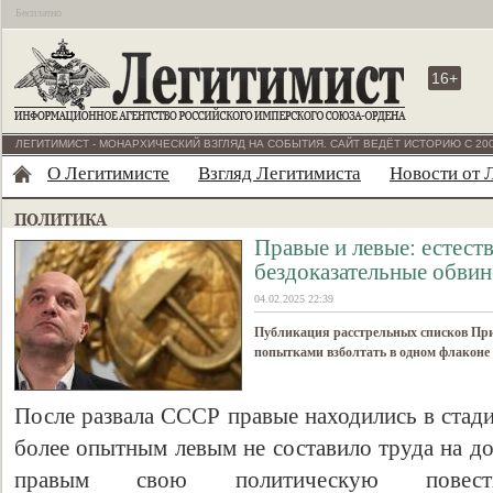
Бесплатно
16+
ЛЕГИТИМИСТ - МОНАРХИЧЕСКИЙ ВЗГЛЯД НА СОБЫТИЯ. САЙТ ВЕДЁТ ИСТОРИЮ С 200
О Легитимисте
Взгляд Легитимиста
Новости от 
Правые и левые: естест
бездоказательные обви
04.02.2025 22:39
Публикация расстрельных списков Пр
попытками взболтать в одном флаконе
После развала СССР правые находились в стад
более опытным левым не составило труда на до
правым свою политическую повес