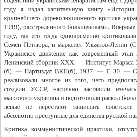
содействии украинским сепаратистам ещё с до
году я издал капитальную книгу «История 
крупнейшего дореволюционного критика укра
1919), расстрелянного большевиками. Впервые 
году, так его тогда одновременно критиковал
Семён Петлюра, и марксист Ульянов-Ленин (С
Украинское движение как современный этап 
Ленинский сборник XXX. — Институт Маркса 
(б). — Партиздат ВКП(б), 1937. — Т. 30. — С
реализовали многое из того, чего предполаг
создали УССР, насильно заставили изучать
массового украинца и подготовили раскол боль
левые не перестают защищать советские 
абсолютно преступные для единства русской нац
Критика коммунистической практики, отсутс