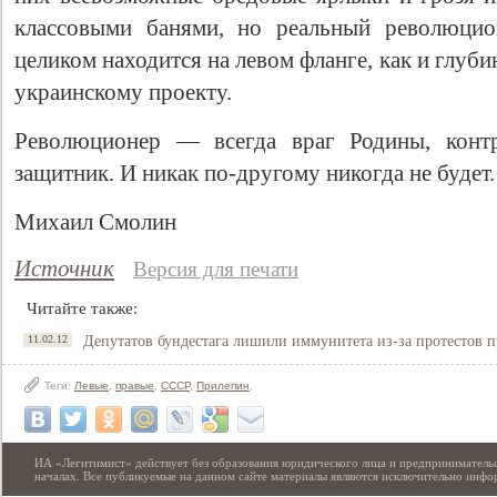
классовыми банями, но реальный революцио
целиком находится на левом фланге, как и глуб
украинскому проекту.
Революционер — всегда враг Родины, конт
защитник. И никак по-другому никогда не будет.
Михаил Смолин
Источник
Версия для печати
Читайте также:
11.02.12
Депутатов бундестага лишили иммунитета из-за протестов 
Теги:
Левые
,
правые
,
СССР
,
Прилепин
,
ИА «Легитимист» действует без образования юридического лица и предпринимательс
началах. Все публикуемые на данном сайте материалы являются исключительно инф