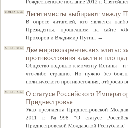
Рождественское послание 2012 г. Святейш
Легитимисты выбирают между 
05.01.12 17:37
В опросе читателей, кто является наиб
Президенты, прошедшем на сайте «Ле
Прохоров и Владимир Путин. →
Две мировоззренческих элиты: з
27.12.11 01:52
противостояния власти и площад
Общество подошло к моменту Истины – и так
что-либо страшно. Но нужно без бояз
политического противостояния, отбросив 
О статусе Российского Императо
25.12.11 23:58
Приднестровье
Указ президента Приднестровской Молдав
2011 г. №998 "О статусе Российск
Приднестровской Молдавской Республике