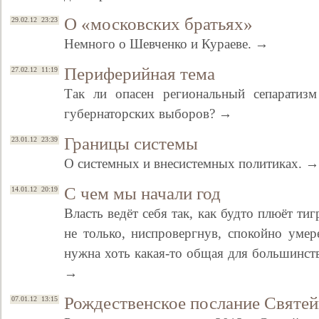
О «московских братьях»
29.02.12 23:23
Немного о Шевченко и Кураеве. →
Периферийная тема
27.02.12 11:19
Так ли опасен региональный сепаратизм
губернаторских выборов? →
Границы системы
23.01.12 23:39
О системных и внесистемных политиках. →
Свидетельство
С чем мы начали год
14.01.12 20:19
Власть ведёт себя так, как будто плюёт тигр
не только, ниспровергнув, спокойно умер
нужна хоть какая-то общая для большинст
→
Рождественское послание Святе
07.01.12 13:15