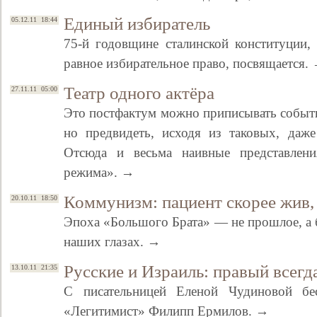
Единый избиратель
05.12.11 18:44
75-й годовщине сталинской конституции,
равное избирательное право, посвящается.
Театр одного актёра
27.11.11 05:00
Это постфактум можно приписывать событ
но предвидеть, исходя из таковых, даж
Отсюда и весьма наивные представлени
режима». →
Коммунизм: пациент скорее жив,
20.10.11 18:50
Эпоха «Большого Брата» — не прошлое, а 
наших глазах. →
Русские и Израиль: правый всегд
13.10.11 21:35
С писательницей Еленой Чудиновой бе
«Легитимист» Филипп Ермилов. →