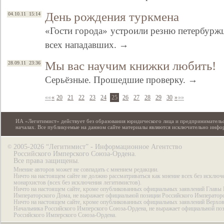
День рождения туркмена
04.10.11 15:14
«Гости города» устроили резню петербурж
всех нападавших. →
Мы вас научим книжки любить!
28.09.11 23:36
Серьёзные. Прошедшие проверку. →
««
«
20
21
22
23
24
25
26
27
28
29
30
»
»»
ИА «Легитимист» действует без образования юридического лица и предпринимательс
началах. Все публикуемые на данном сайте материалы являются исключительно инф
2005-2026 “Легитимист” - Информационное Агентство
©
Российского Имперского Союза-Ордена.
Все права защищены.
Мнение авторов может не совпадать с мнением редакции.
Ничто на настоящем сайте не должно рассматриваться как мнение всех без исключ
монархистов (всех без исключения легитимистов).
Ничто на настоящем сайте, кроме опубликованных официальных заявлений Главы 
Императорского Дома, не выражает официальной позиции Российского Император
Ничто на настоящем сайте, кроме опубликованных официальных заявлений Верхов
Начальника Российского Имперского Союза-Ордена, не выражает официальной по
Российского Имперского Союза-Ордена.