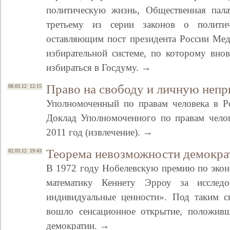
политическую жизнь, Общественная пал
третьему из серии законов о политич
оставляющим пост президента России Медв
избирательной системе, по которому вно
избираться в Госдуму. →
Право на свободу и личную непр
08.03.12 12:15
Уполномоченный по правам человека в Р
Доклад Уполномоченного по правам челов
2011 год (извлечение). →
Теорема невозможности демокра
02.03.12 19:43
В 1972 году Нобелевскую премию по экон
математику Кеннету Эрроу за исслед
индивидуальные ценности». Под таким 
вошло сенсационное открытие, положивш
демократии. →