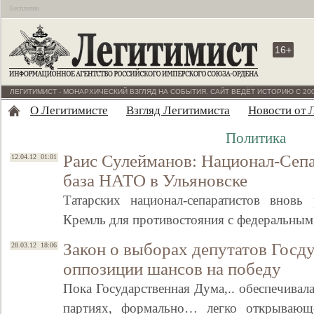
Бесплатно
16+
ЛЕГИТИМИСТ - МОНАРХИЧЕСКИЙ ВЗГЛЯД НА СОБЫТИЯ. САЙТ ВЕДЁТ ИСТОРИЮ С 200
О Легитимисте
Взгляд Легитимиста
Новости от 
Политика
Раис Сулейманов: Национал-Сепа
12.04.12 01:01
база НАТО в Ульяновске
Татарских национал-сепаратистов вновь
Кремль для противостояния с федеральны
Закон о выборах депутатов Госд
28.03.12 18:06
оппозиции шансов на победу
Пока Государственная Дума,.. обеспечива
партиях, формально… легко открываю